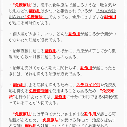
・
‟免疫療法”
は、従来の化学療法で起こるような、吐き気や
脱毛などの
副作用
は少ないと報告されているが、
「効果が証
明された
‟免疫療法”
」
であっても、全身にさまざまな
副作用
が起こる可能性がある。
・個人差が大きく、いつ、どんな
副作用
が起こるか予測がつ
かないため注意が必要である。
・治療直後に起こる
副作用
のほかに、治療が終了してから数
週間から数ケ月後に起こるものもある。
・治療を受けてからの期間に関わらず、
副作用
が起こったと
きには、それを抑える治療が必要である。
・
副作用
による症状を抑えるために、
ステロイド剤
や免疫反
応を抑える
免疫抑制剤
を使用することもあるため、
‟免疫療
法”
を行うにあたっては、
副作用
に十分に対応できる体制が整
っていることが大切である。
・
‟免疫療法”
には予測できないさまざまな
副作用
が起こる可
能性があるため、
‟免疫療法”
を受ける前には、治療を提供す
る医師に
副作用
や対策についてよく聞いてく必要がある。