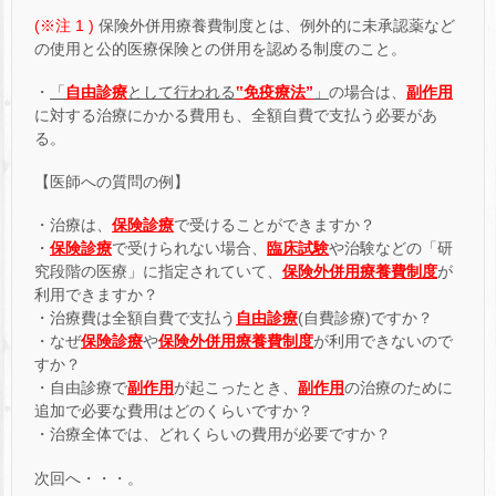
(※注 1 )
保険外併用療養費制度とは、例外的に未承認薬など
の使用と公的医療保険との併用を認める制度のこと。
・
「
自由診療
として行われる
‟免疫療法”
」
の場合は、
副作用
に対する治療にかかる費用も、全額自費で支払う必要があ
る。
【医師への質問の例】
・治療は、
保険診療
で受けることができますか？
・
保険診療
で受けられない場合、
臨床試験
や治験などの「研
究段階の医療」に指定されていて、
保険外併用療養費制度
が
利用できますか？
・治療費は全額自費で支払う
自由診療
(自費診療)ですか？
・なぜ
保険診療
や
保険外併用療養費制度
が利用できないので
すか？
・自由診療で
副作用
が起こったとき、
副作用
の治療のために
追加で必要な費用はどのくらいですか？
・治療全体では、どれくらいの費用が必要ですか？
次回へ・・・。