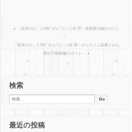
‹
｢真実の口」2,080 ‟がん”という病 ㉗～免疫療法編(その１)
～
｢真実の口」2,082 ‟がん”という病 ㉙～がんゲノム医療とがん
遺伝子検査編(その１)～
›
検索
検索:
最近の投稿