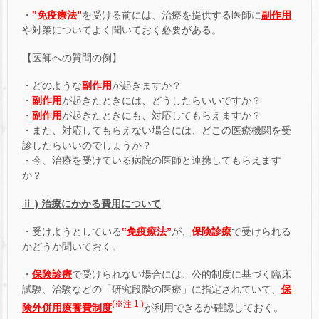
・
‟免疫療法”
を受ける前には、治療を提供する医師に
副作用
や対策についてよく聞いておく必要がある。
【医師への質問の例】
・どのような
副作用
が起きますか？
・
副作用
が起きたときには、どうしたらいいですか？
・
副作用
が起きたときにも、対応してもらえますか？
・また、対応してもらえない場合には、どこの医療機関を受
診したらいいのでしょうか？
・今、治療を受けている病院の医師と連携してもらえます
か？
ⅱ ) 治療にかかる費用について
・受けようとしている
‟免疫療法”
が、
保険診療
で受けられる
かどうか聞いておく。
・
保険診療
で受けられない場合には、公的制度に基づく臨床
試験、治験などの「研究段階の医療」に指定されていて、
保
(※注 1 )
険外併用療養費制度
が利用できるか確認しておく。