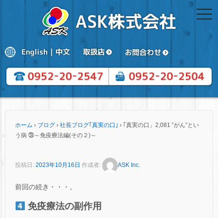
togg
navi
ホーム
›
ブログ
›
社長ブログ｢真実の口｣
›
｢真実の口」2,081 ‟がん”とい
う病 ㉘～免疫療法編(その２)～
投稿日:
2023年10月16日
作成者:
ASK Inc.
前回の続き・・・。
免疫療法の副作用