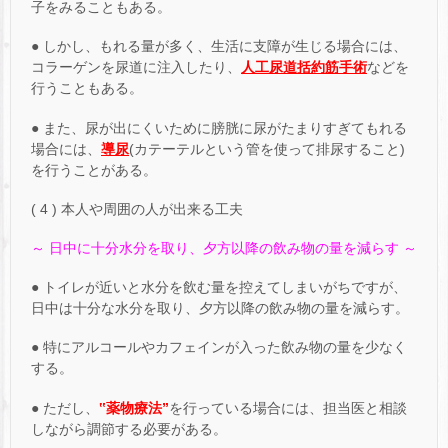
子をみることもある。
● しかし、もれる量が多く、生活に支障が生じる場合には、
コラーゲンを尿道に注入したり、
人工尿道括約筋手術
などを
行うこともある。
● また、尿が出にくいために膀胱に尿がたまりすぎてもれる
場合には、
導尿
(カテーテルという管を使って排尿すること)
を行うことがある。
( 4 ) 本人や周囲の人が出来る工夫
～ 日中に十分水分を取り、夕方以降の飲み物の量を減らす ～
● トイレが近いと水分を飲む量を控えてしまいがちですが、
日中は十分な水分を取り、夕方以降の飲み物の量を減らす。
● 特にアルコールやカフェインが入った飲み物の量を少なく
する。
● ただし、
‟薬物療法”
を行っている場合には、担当医と相談
しながら調節する必要がある。