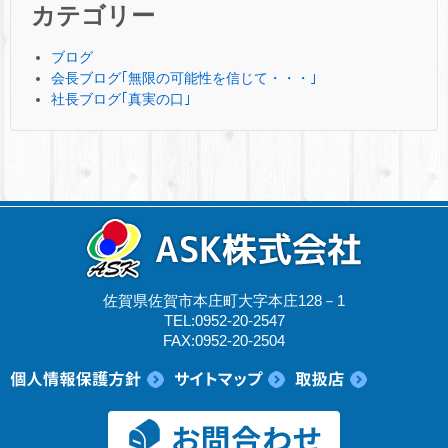
カテゴリー
ブログ
会長ブログ｢無限の可能性を信じて・・・｣
社長ブログ｢真実の口｣
佐賀県佐賀市本庄町大字本庄128－1
TEL:0952-20-2547
FAX:0952-20-2504