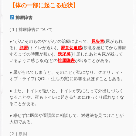
【体の一部に起こる症状】
排尿障害
( 1 ) 排尿障害について
● ‟がん”そのものや‟がん”の治療によって、
尿失禁
(尿がもれ
る)、
頻尿
(トイレが近い)、
尿意切迫感
(尿意を感じてから排尿
するまでの時間が短い)、
残尿感
(排尿したあとも尿が残って
いるように感じる)などの
排尿障害
が出ることがある。
● 尿がもれてしまうと、そのことが気になり、クオリティ・
オブ・ライフ( QOL：生活の質)に影響を及ぼすこともある。
● また、トイレが近いと、トイレが気になって外出しづらく
なることや、夜もトイレに起きるためにゆっくり眠れなくな
ることがある。
● 慮せずに医師や看護師に相談して、対処法を見つけことが
大切である。
( 2 ) 原因