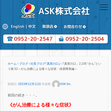
togg
navi
ホーム
›
ブログ
›
社長ブログ｢真実の口｣
›
｢真実の口」2,105 ‟がん”とい
う病 52～がん治療による様々な症状・排尿障害編～
投稿日:
2023年12月11日
作成者:
ASK Inc.
前回の続き・・・。
《がん治療による様々な症状》