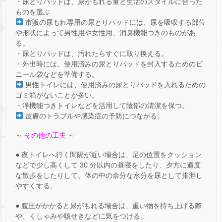
・尿とりパッドは、尿がもれる量と生活のスタイルに合った
ものを選ぶ
市販の尿もれ専用の尿とりパッドには、尿を吸収する部位
や形状によって男性用や女性用、消臭機能つきのものがあ
る。
・尿とりパッドは、汚れたらすぐに取り換える。
・外出時には、使用済みの尿とりパッドを封入するためのビ
ニール袋などを準備する。
男性トイレには、使用済みの尿とりパッドを入れるための
ゴミ箱がないことが多い。
・浄機能つきトイレなどを活用して陰部の清潔を保つ。
皮膚のトラブルや感染症の予防につながる。
～ その他の工夫 ～
● 夜トイレへ行く間隔が近い場合は、足の位置をクッション
などで少し高くして 30 分以内の昼寝をしたり、夕方に適度
な散歩をしたりして、体の中の余分な水分を尿として排泄し
やすくする。
● 腹圧がかかると尿がもれる場合は、重い物を持ち上げる際
や、くしゃみや咳せきなどに気をつける。