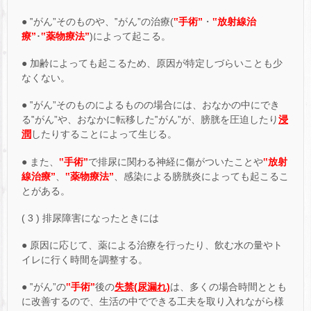
● ‟がん”そのものや、‟がん”の治療(
‟手術”
・
‟放射線治
療”
･
‟薬物療法”
)によって起こる。
● 加齢によっても起こるため、原因が特定しづらいことも少
なくない。
● ‟がん”そのものによるものの場合には、おなかの中にでき
る‟がん”や、おなかに転移した‟がん”が、膀胱を圧迫したり
浸
潤
したりすることによって生じる。
● また、
‟手術”
で排尿に関わる神経に傷がついたことや
‟放射
線治療”
、
‟薬物療法”
、感染による膀胱炎によっても起こるこ
とがある。
( 3 ) 排尿障害になったときには
● 原因に応じて、薬による治療を行ったり、飲む水の量やト
イレに行く時間を調整する。
● ‟がん”の
‟手術”
後の
失禁(尿漏れ)
は、多くの場合時間ととも
に改善するので、生活の中でできる工夫を取り入れながら様