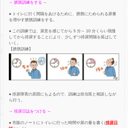
～ 膀胱訓練をする ～
● トイレに行く間隔をあけるために、膀胱にためられる尿量
を増やす膀胱訓練をする。
● この訓練では、尿意を感じてから 5 分～ 10 分くらい我慢
してから排尿することにより、少しずつ排尿間隔を延ばして
いく。
【膀胱訓練】
● 排尿障害の原因にもよるので、訓練は担当医と相談しなが
ら行う。
～ 排尿日誌をつける ～
● 市販のノートにトイレに行った時間や尿の量を書く(
排尿日