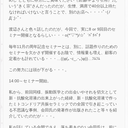
めし”とともに存分にご賞味ください（店舗HPより引用）｣と
いう“きく宗”さんだったのだが、生憎、満席で40分以上待た
なければいけないと言うことで、別のお店へ・・・･ﾟ･(ﾉ
Д`;)･ﾟ･
渡辺さんと色々話したのだが、今回で、実に8 or 9回目のセ
ミナー開催となるらしい・・・o(*’▽’*)/☆゜’ﾊﾟﾁﾊﾟﾁ
毎年11月の周年記念セミナーとは、別に、話題作りのための
セミナーを欠かさず開催するお陰で、情報量も増え、顧客の
定着かも計れている・・・…((φ(｡･c_,･｡)φ))…ﾌﾑﾌﾑ
この努力には頭が下がる・・・。
14:00～セミナー開始。
私から、前回同様、振動医学との出会いやそれを切欠として
新・抗酸化溶液の出来上がった経緯、新・抗酸化溶液で作っ
たミトコンドリア共振セラミックでの全国で引き起こってい
る不思議な事例、会田氏の発著作が出版されたこと等々を紹
介していたのだが・・・。
私が話している合間でさえ、落ち着きのない会田氏は、前に