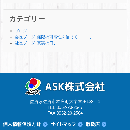
カテゴリー
ブログ
会長ブログ｢無限の可能性を信じて・・・｣
社長ブログ｢真実の口｣
佐賀県佐賀市本庄町大字本庄128－1
TEL:0952-20-2547
FAX:0952-20-2504