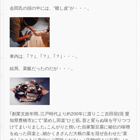
会田氏の頭の中には、“鞣し皮”が・・・。
車内は、｢？｣、｢？｣、｢？｣・・・。
結局、菜飯だったのだが・・・。
｢創業文政年間､江戸時代より約200年に渡りここ吉田宿(現 愛
知県豊橋市)にて“菜めし田楽”ひと筋､昔と変らぬ味を守りつづ
けてまいりました｡こんがりと焼いた自家製豆腐に秘伝の味噌
をぬった田楽と､細かくきざんだ大根の葉を混ぜ合わせた“菜