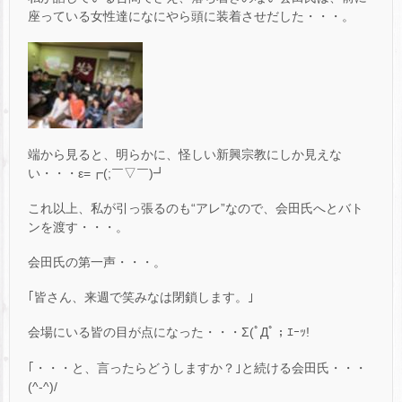
座っている女性達になにやら頭に装着させだした・・・。
端から見ると、明らかに、怪しい新興宗教にしか見えな
い・・・ε=┏(;￣▽￣)┛
これ以上、私が引っ張るのも“アレ”なので、会田氏へとバト
ンを渡す・・・。
会田氏の第一声・・・。
｢皆さん、来週で笑みなは閉鎖します。｣
会場にいる皆の目が点になった・・・Σ(ﾟДﾟ；ｴｰｯ!
｢・・・と、言ったらどうしますか？｣と続ける会田氏・・・
(^-^)/