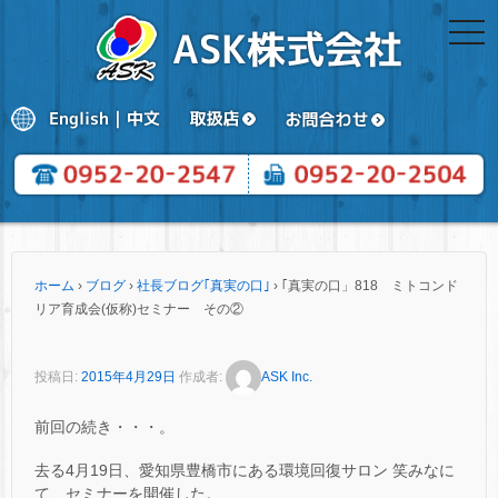
togg
navi
ホーム
›
ブログ
›
社長ブログ｢真実の口｣
›
｢真実の口」818 ミトコンド
リア育成会(仮称)セミナー その②
投稿日:
2015年4月29日
作成者:
ASK Inc.
前回の続き・・・。
去る4月19日、愛知県豊橋市にある環境回復サロン 笑みなに
て、セミナーを開催した。