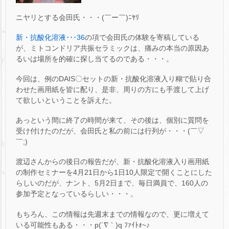
ニヤリとする会田氏・・・(￣ー￣)ﾆﾔﾘ
新・抗酸化溶液･･･36
の項で会田氏の体験を寄稿している
が、ミトコンドリア共振セラミックは、痛みの本当の原因あ
るいは場所を的確に探し当てるのである・・・。
今回は、例のDAIS〇セットの新・抗酸化溶液入り糊で貼り合
わせた画用紙を皆に配り、是非、周りの方にも手渡して上げ
て欲しいということを訴えた。
あっという間に終了の時間が来て、その後は、個別に質問を
受け付けたのだが、会田氏と私の前には行列が・・・(￣▽
￣;)
渡辺さんからの後日の報告だが、新・抗酸化溶液入り画用紙
の制作セミナーを4月21日から1日10人限定で開くことにした
らしいのだが、ナント、5月2日まで、毎日満員で、160人の
参加予定となっているらしい・・・。
もちろん、この情報は先週末までの情報なので、更に増えて
いる可能性もある・・・p(´∇｀)q ﾌｧｲﾄｫ~♪