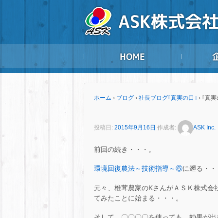
ホーム
›
ブログ
›
社長ブログ｢真実の口｣
›
｢真
投稿日:
2015年9月16日
作成者:
ASK Inc.
前回の続き・・・。
環境回復農法～技術指導～⑥
に遡る・・
元々、椎茸農家のKさんがＡＳＫ株式会
てみたことに始まる・・・。
そして、〇〇〇〇を使っても、効果が出