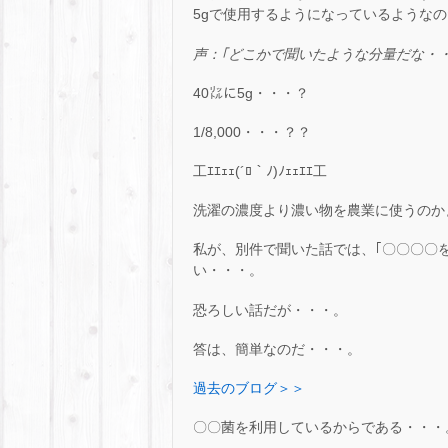
5gで使用するようになっているような
声：｢どこかで聞いたような分量だな・・
40㍑に5g・・・？
1/8,000・・・？？
工ｴｴｪｪ(´ﾛ｀ﾉ)ﾉｪｪｴｴ工
洗濯の濃度より濃い物を農業に使うのか
私が、別件で聞いた話では、｢〇〇〇〇
い・・・。
恐ろしい話だが・・・。
答は、簡単なのだ・・・。
過去のブログ＞＞
〇〇菌を利用しているからである・・・