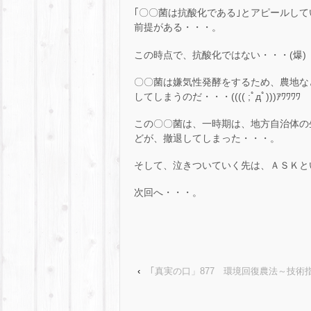
｢〇〇菌は抗酸化である｣とアピールし
前提がある・・・。
この時点で、抗酸化ではない・・・(爆)
〇〇菌は嫌気性発酵をするため、農地な
してしまうのだ・・・(((( ;ﾟдﾟ)))ｱﾜﾜﾜﾜ
この〇〇菌は、一時期は、地方自治体の
どが、撤退してしまった・・・。
そして、泣きついていく先は、ＡＳＫとい
次回へ・・・。
‹
｢真実の口」877 環境回復農法～技術