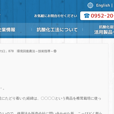
実の口」878 環境回復農法～技術指導～⑱
・。
社にたどり着いた経緯は、〇〇〇〇という商品を椎茸栽培に使っ
ないので、使用法を販売会社に問い合わせた所、こっぴどく怒ら