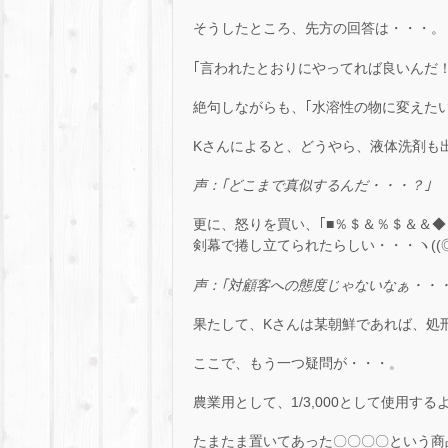
そうしたところ、先方の回答は・・・。
｢言われたとおりにやってれば良いんだ！
絶句しながらも、｢水溶性の物に変えた
Kさんによると、どうやら、液体洗剤も
声：｢どこまで真似するんだ・・・？｣
更に、怒りを買い、｢■％＄＆％＄＆＆
剣幕で捲し立てられたらしい・・・ヽ((◎
声：｢対顧客への態度じゃないなぁ・・・
果たして、Kさんは某朝鮮であれば、処
ここで、もう一つ疑問が・・・。
農業用として、1/3,000として使用す
たまたま置いてあった〇〇〇〇という商