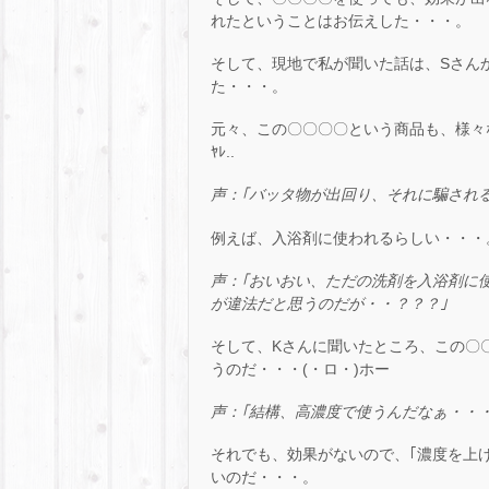
れたということはお伝えした・・・。
そして、現地で私が聞いた話は、Sさん
た・・・。
元々、この〇〇〇〇という商品も、様々な用
ﾔﾚ..
声：｢バッタ物が出回り、それに騙され
例えば、入浴剤に使われるらしい・・・
声：｢おいおい、ただの洗剤を入浴剤に
が違法だと思うのだが・・？？？｣
そして、Kさんに聞いたところ、この〇〇
うのだ・・・(・ロ・)ホー
声：｢結構、高濃度で使うんだなぁ・・・
それでも、効果がないので、｢濃度を上げて
いのだ・・・。