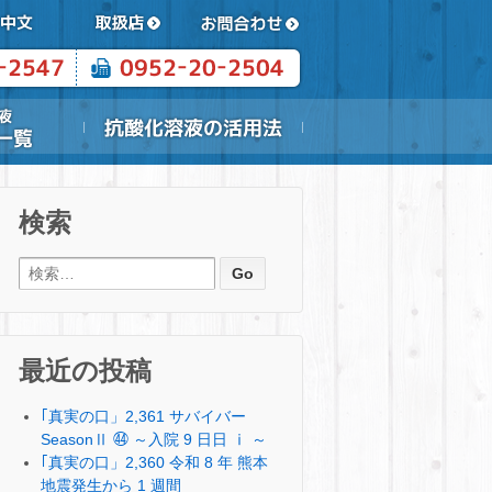
検索
検索:
最近の投稿
｢真実の口」2,361 サバイバー
SeasonⅡ ㊹ ～入院 9 日日 ⅰ ～
｢真実の口」2,360 令和 8 年 熊本
地震発生から 1 週間