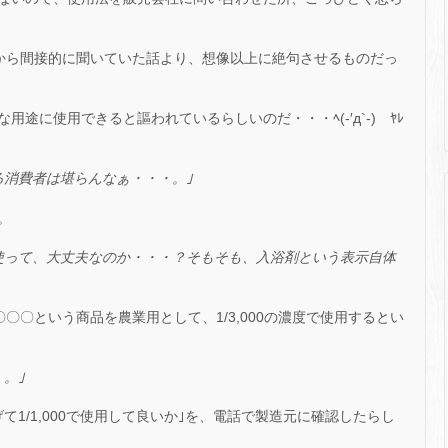
から間接的に聞いていた話より、想像以上に絶句させるものだっ
途に使用できると謳われているらしいのだ・・・ﾍ(-′д`-)ゝﾔﾚ
る消費者は堪らんなぁ・・・。｣
。
使って、大丈夫なのか・・・？そもそも、入浴剤という表示自体
〇〇という商品を農業用として、1/3,000の濃度で使用するとい
。｣
1/1,000で使用して良いか｣を、電話で製造元に確認したらし