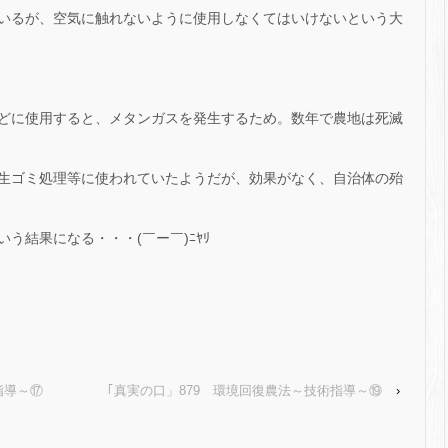
ているが、空気に触れないように使用しなくてはいけないという大
どに使用すると、メタンガスを発生するため。数年で農地は死滅
生ゴミ処理等に使われていたようだが、効果がなく、自治体の殆
う結果になる・・・(￣ー￣)ﾆﾔﾘ
指導～⑰
｢真実の口」879 環境回復農法～技術指導～⑲
›