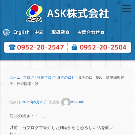
togg
navi
ホーム
›
ブログ
›
社長ブログ｢真実の口｣
›
｢真実の口」880 環境回復農
法～技術指導～⑳
投稿日:
2015年9月21日
作成者:
ASK Inc.
前回の続き・・・。
以前、当ブログで紹介したH氏からも恐ろしい話を聞い
た・・・。