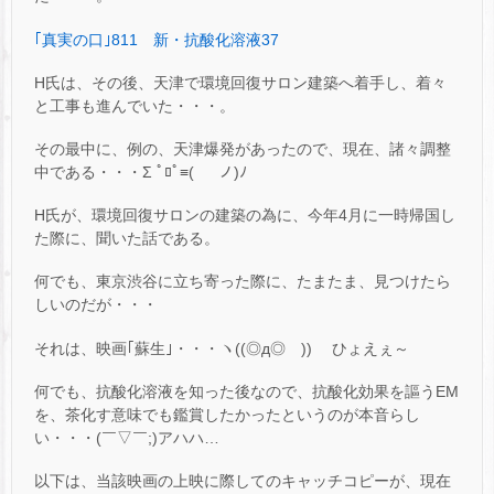
｢真実の口｣811 新・抗酸化溶液37
H氏は、その後、天津で環境回復サロン建築へ着手し、着々
と工事も進んでいた・・・。
その最中に、例の、天津爆発があったので、現在、諸々調整
中である・・・Σ ﾟﾛﾟ≡( ノ)ﾉ
H氏が、環境回復サロンの建築の為に、今年4月に一時帰国し
た際に、聞いた話である。
何でも、東京渋谷に立ち寄った際に、たまたま、見つけたら
しいのだが・・・
それは、映画｢蘇生｣・・・ヽ((◎д◎ ))ゝ ひょえぇ～
何でも、抗酸化溶液を知った後なので、抗酸化効果を謳うEM
を、茶化す意味でも鑑賞したかったというのが本音らし
い・・・(￣▽￣;)アハハ…
以下は、当該映画の上映に際してのキャッチコピーが、現在