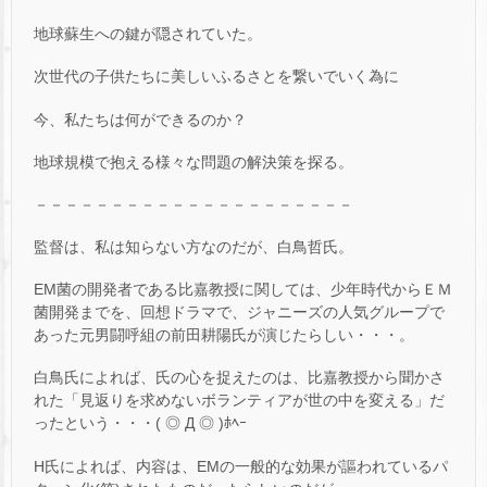
地球蘇生への鍵が隠されていた。
次世代の子供たちに美しいふるさとを繋いでいく為に
今、私たちは何ができるのか？
地球規模で抱える様々な問題の解決策を探る。
－－－－－－－－－－－－－－－－－－－－－
監督は、私は知らない方なのだが、白鳥哲氏。
EM菌の開発者である比嘉教授に関しては、少年時代からＥＭ
菌開発までを、回想ドラマで、ジャニーズの人気グループで
あった元男闘呼組の前田耕陽氏が演じたらしい・・・。
白鳥氏によれば、氏の心を捉えたのは、比嘉教授から聞かさ
れた「見返りを求めないボランティアが世の中を変える」だ
ったという・・・( ◎ Д ◎ )ﾎﾍｰ
H氏によれば、内容は、EMの一般的な効果が謳われているパ