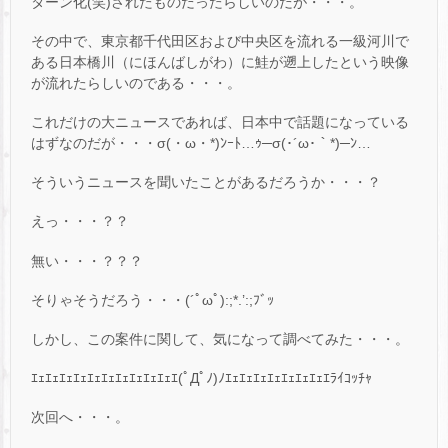
ターン化(笑)されたものだったらしいのだが・・・。
その中で、東京都千代田区および中央区を流れる一級河川で
ある日本橋川（にほんばしがわ）に鮭が遡上したという映像
が流れたらしいのである・・・。
これだけの大ニュースであれば、日本中で話題になっている
はずなのだが・・・σ(・ω・*)ﾝｰﾄ…ｩ─σ(･´ω･｀*)─ﾝ…
そういうニュースを聞いたことがあるだろうか・・・？
えっ・・・？？
無い・・・？？？
そりゃそうだろう・・・(´ﾟωﾟ):;*.’:;ﾌﾞｯ
しかし、この案件に関して、気になって調べてみた・・・。
ｴｪｴｪｴｪｴｪｴｪｴｪｴｪｴｪｴｪｴｪｴ(ﾟДﾟﾉ)ﾉｴｪｴｪｴｪｴｪｴｪｴｪｴｪｴﾗｲｺｯﾁｬ
次回へ・・・。