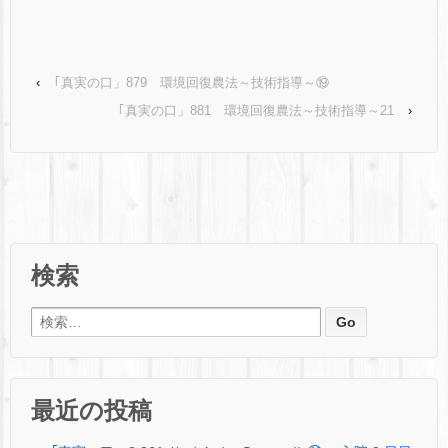
‹
｢真実の口」879 環境回復農法～技術指導～⑲
｢真実の口」881 環境回復農法～技術指導～21
›
検索
検索:
最近の投稿