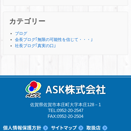
カテゴリー
ブログ
会長ブログ｢無限の可能性を信じて・・・｣
社長ブログ｢真実の口｣
佐賀県佐賀市本庄町大字本庄128－1
TEL:0952-20-2547
FAX:0952-20-2504