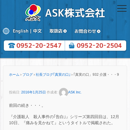
togg
navi
ホーム
›
ブログ
›
社長ブログ｢真実の口｣
›
｢真実の口」932 介護・・・9
投稿日:
2016年1月25日
作成者:
ASK Inc.
前回の続き・・・。
『介護殺人 殺人事件の｢告白｣』シリーズ第四回目は、12月
10日、『痛みを見かねて』というタイトルで掲載された。