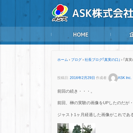
ホーム
›
ブログ
›
社長ブログ｢真実の口｣
›
｢真実
投稿日:
2016年2月29日
作成者:
ASK Inc.
前回の続き・・・。
前回、榊の実験の画像をUPしたのだが
ジャスト1ヶ月経過した画像がこれであ