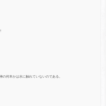
!
!
榊の何本かは水に触れていないのである。