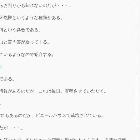
らお判りかも知れないのだが・・・。
天然榊というような種類がある。
榊という具合である。
。｣と言う答が返ってくる。
ているようなので紹介する。
l
である。
情報があるのだが、これは後日、寄稿させていただく。
。
Pにもあるのだが、ビニールハウスで栽培されている。
だが・・・。
を好むので、冬に油かすと鶏糞を混ぜたものを与え、堆肥や腐葉