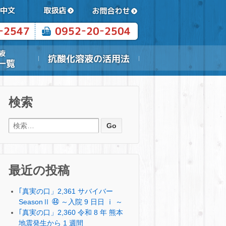
検索
検索:
最近の投稿
｢真実の口」2,361 サバイバー
SeasonⅡ ㊹ ～入院 9 日日 ⅰ ～
｢真実の口」2,360 令和 8 年 熊本
地震発生から 1 週間