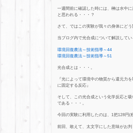
一週間前に確認した時には、榊は水中に
と思われる・・・？
さて、ではこの実験が我々の身体にどう
当ブログ内で光合成について解説してい
環境回復農法～技術指導～44
環境回復農法～技術指導～51
光合成とは・・・。
『光によって環境中の物質から還元力を
に固定する反応』
そして、この光合成という化学反応と吸
である・・・。
今回の実験に利用したのは、1把128円(
前回、敢えて、太文字にした意味がお判