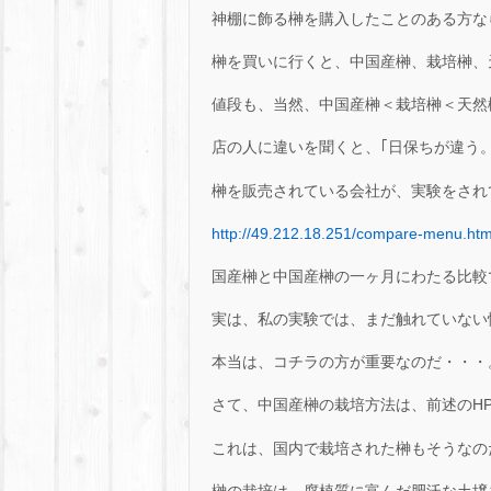
神棚に飾る榊を購入したことのある方な
榊を買いに行くと、中国産榊、栽培榊、
値段も、当然、中国産榊＜栽培榊＜天然
店の人に違いを聞くと、｢日保ちが違う
榊を販売されている会社が、実験をされ
http://49.212.18.251/compare-menu.htm
国産榊と中国産榊の一ヶ月にわたる比較
実は、私の実験では、まだ触れていない
本当は、コチラの方が重要なのだ・・・
さて、中国産榊の栽培方法は、前述のH
これは、国内で栽培された榊もそうなの
榊の栽培は、腐植質に富んだ肥沃な土壌