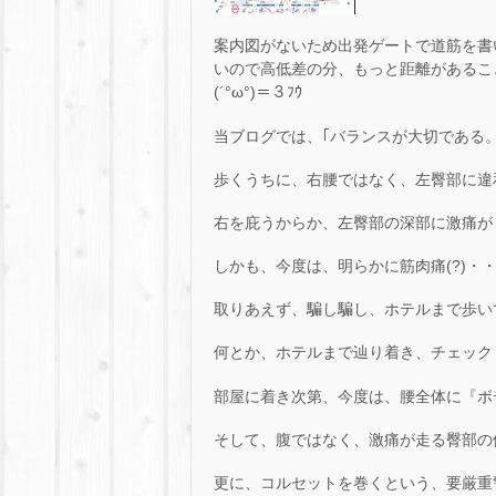
案内図がないため出発ゲートで道筋を書
いので高低差の分、もっと距離があるこ
(´°ω°)＝３ﾌｳ
当ブログでは、｢バランスが大切である
歩くうちに、右腰ではなく、左臀部に違和
右を庇うからか、左臀部の深部に激痛が・・・ΣΣil||li(
しかも、今度は、明らかに筋肉痛(?)・・・(ll
取りあえず、騙し騙し、ホテルまで歩いてい
何とか、ホテルまで辿り着き、チェック
部屋に着き次第、今度は、腰全体に『ボデ
そして、腹ではなく、激痛が走る臀部の位
更に、コルセットを巻くという、要厳重