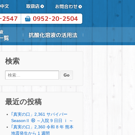
検索
検索:
最近の投稿
｢真実の口」2,361 サバイバー
SeasonⅡ ㊹ ～入院 9 日日 ⅰ ～
｢真実の口」2,360 令和 8 年 熊本
地震発生から 1 週間