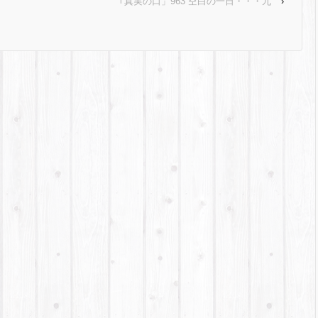
｢真実の口」963 空白の一日・・・九
›