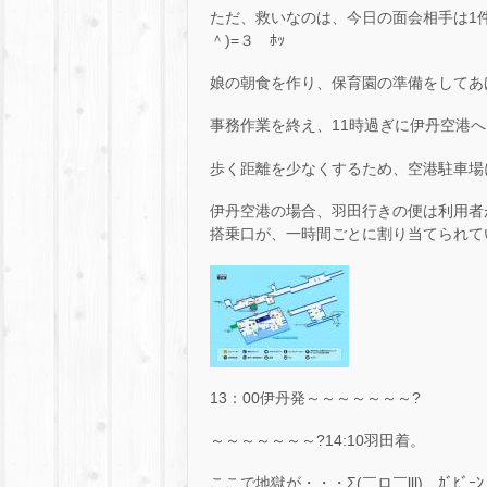
ただ、救いなのは、今日の面会相手は1
＾)=３ ﾎｯ
娘の朝食を作り、保育園の準備をしてあ
事務作業を終え、11時過ぎに伊丹空港
歩く距離を少なくするため、空港駐車場
伊丹空港の場合、羽田行きの便は利用者が多い
搭乗口が、一時間ごとに割り当てられて
13：00伊丹発～～～～～～～?
～～～～～～～?14:10羽田着。
ここで地獄が・・・Σ(￣ロ￣lll) ｶﾞﾋﾞｰﾝ