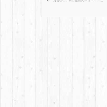
‹
｢真実の口」961 空白の一日・・・七