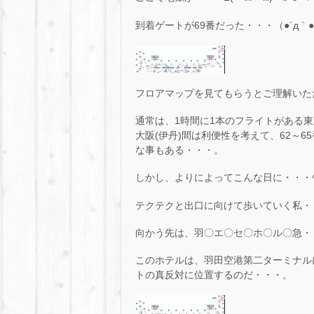
到着ゲートが69番だった・・・（●´д｀●）ﾏ
フロアマップを見てもらうとご理解いた
通常は、1時間に1本のフライトがある東京
大阪(伊丹)間は利便性を考えて、62～
な事もある・・・。
しかし、よりによってこんな日に・・・ﾍ(-′д
テクテクと出口に向けて歩いていく私・・・(
向かう先は、羽〇エ〇セ〇ホ〇ル〇急・
このホテルは、羽田空港第二ターミナル
トの真反対に位置するのだ・・・。