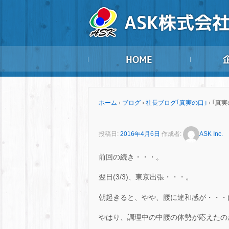
ホーム
›
ブログ
›
社長ブログ｢真実の口｣
›
｢真実
投稿日:
2016年4月6日
作成者:
ASK Inc.
前回の続き・・・。
翌日(3/3)、東京出張・・・。
朝起きると、やや、腰に違和感が・・・(
やはり、調理中の中腰の体勢が応えたのか・・