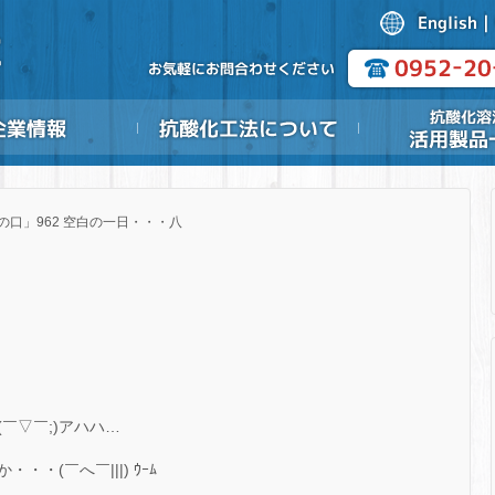
の口」962 空白の一日・・・八
￣▽￣;)アハハ…
・(￣へ￣|||) ｳｰﾑ