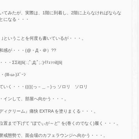
いてみたが、実際は、1階に到着し、2階に上らなければならな
とになる・・・
。｣ということを何度も書いているが・・・。
感が・・・(@・Д・＠）??
:.;ﾟ;Д;ﾟ;.:)ｲﾃｪｯｯil||li|
l-ω-)ｽﾞｰﾝ
く・・・(((((っ－＿－)っ ソロリ ソロリ
・インして、部屋へ向かう・・・。
ィクリーム』痛快 EXTRA を塗りまくる・・・。
置まで下げて “ぼでぃが～ど” を(巻くのでなく)履く・・・。
警戒態勢で、面会場のカフェラウンジへ向かう・・・。