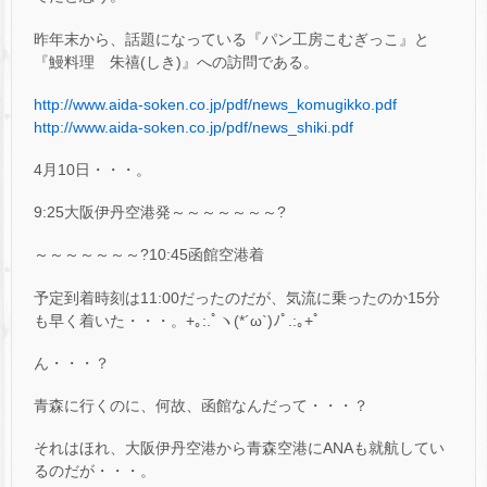
昨年末から、話題になっている『パン工房こむぎっこ』と
『鰻料理 朱禧(しき)』への訪問である。
http://www.aida-soken.co.jp/pdf/news_komugikko.pdf
http://www.aida-soken.co.jp/pdf/news_shiki.pdf
4月10日・・・。
9:25大阪伊丹空港発～～～～～～～?
～～～～～～～?10:45函館空港着
予定到着時刻は11:00だったのだが、気流に乗ったのか15分
も早く着いた・・・。+｡:.ﾟヽ(*´ω`)ﾉﾟ.:｡+ﾟ
ん・・・？
青森に行くのに、何故、函館なんだって・・・？
それはほれ、大阪伊丹空港から青森空港にANAも就航してい
るのだが・・・。