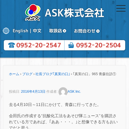
togg
navi
ホーム
›
ブログ
›
社長ブログ｢真実の口｣
›
｢真実の口」965 青森往訪①
投稿日:
2016年4月13日
作成者:
ASK Inc.
去る4月10日～11日にかけて、青森に行ってきた。
会田氏の作成する“抗酸化工法をあそび隊ニュース”を購読さ
れている方であれば、｢ああ・・・。｣と想像できる方もおい
でだと思う。