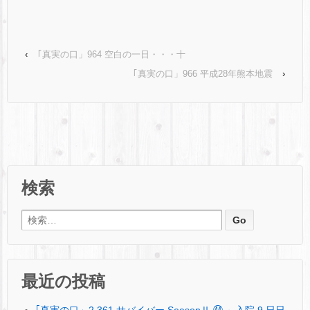
‹
｢真実の口」964 空白の一日・・・十
｢真実の口」966 平成28年熊本地震
›
検索
検索:
最近の投稿