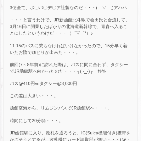
3便全て、ボ〇バ〇デ〇ア社製なのだ・・・(￣▽￣;)アハハ…
・・・と言うわけで、JR新函館北斗駅で会田氏と合流して、
3月16日に開業したばかりの北海道新幹線で、青森へ入るこ
とにしたというわけだ・・・（゜▽゜*）♪
11:15のバスに乗らなければいけなかったので、15分早く着
いたお陰でゆとりが出来た・・・。
前回(7～8年前)に訪れた際は、バスに間に合わず、タクシー
でJR函館駅へ向かったのだ・・・┐( -_-)┌ ﾔﾚﾔﾚ
バス@410円vsタクシー@3,000円
この差は大きい・・・。
函館空港から、リムジンバスでJR函館駅へ・・・。
時間にして20分弱・・・。
JR函館駅に入り、改札を通ろうと、IC(Suica機能付き)携帯を
かざそうとするが、改札機にカード読取部が無い・・・(@・