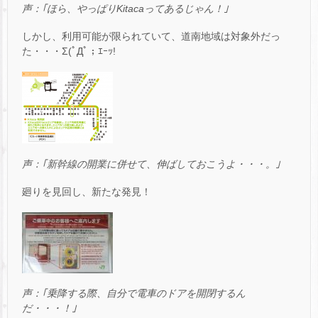
声：｢ほら、やっぱりK
itaca
ってあるじゃん！｣
しかし、利用可能が限られていて、道南地域は対象外だっ
た・・・Σ(ﾟДﾟ；ｴｰｯ!
声：｢新幹線の開業に併せて、伸ばしておこうよ・・・。｣
廻りを見回し、新たな発見！
声：｢乗降する際、自分で電車のドアを開閉するん
だ・・・！｣