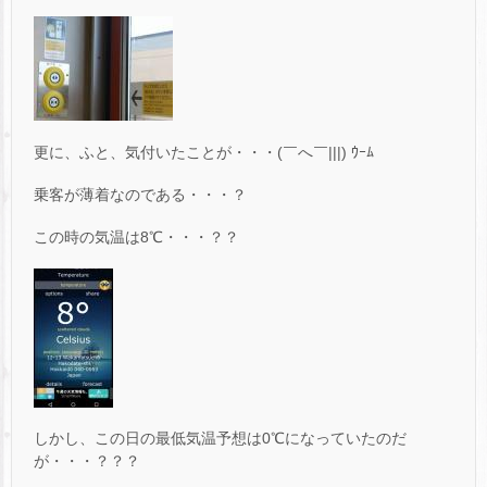
更に、ふと、気付いたことが・・・(￣へ￣|||) ｳｰﾑ
乗客が薄着なのである・・・？
この時の気温は8℃・・・？？
しかし、この日の最低気温予想は0℃になっていたのだ
が・・・？？？