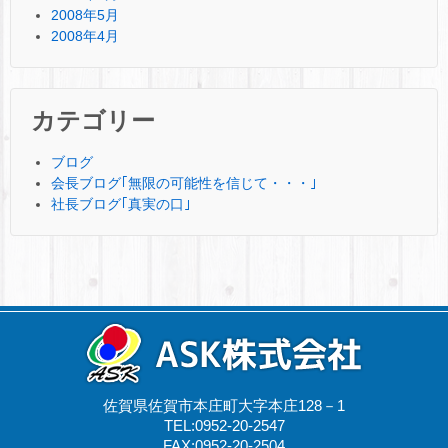
2008年5月
2008年4月
カテゴリー
ブログ
会長ブログ｢無限の可能性を信じて・・・｣
社長ブログ｢真実の口｣
佐賀県佐賀市本庄町大字本庄128－1
TEL:0952-20-2547
FAX:0952-20-2504