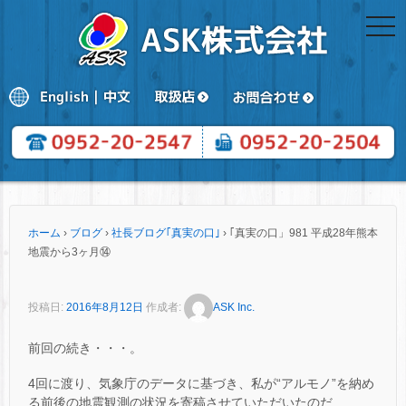
togg
navi
ホーム
›
ブログ
›
社長ブログ｢真実の口｣
›
｢真実の口」981 平成28年熊本
地震から3ヶ月⑭
投稿日:
2016年8月12日
作成者:
ASK Inc.
前回の続き・・・。
4回に渡り、気象庁のデータに基づき、私が“アルモノ”を納め
る前後の地震観測の状況を寄稿させていただいたのだ