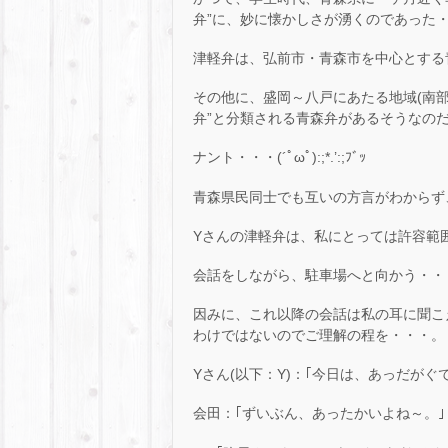
弁”に、妙に懐かしさが湧くのであった・・・
津軽弁は、弘前市・青森市を中心とする
その他に、盛岡～八戸にあたる地域(南部
弁”と分類される青森弁があるそうなの
ナント・・・(´ﾟωﾟ):;*.’:;ﾌﾞｯ
青森県民同士でも互いの方言がわからず
Yさんの津軽弁は、私にとっては許容範囲
会話をしながら、駐車場へと向かう・・
因みに、これ以降の会話は私の耳に聞こ
わけではないのでご理解の程を・・・。
Yさん(以下：Y)：｢今日は、あっだがぐ
会田：｢ずいぶん、あったかいよね～。｣