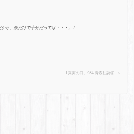
だから、鰻だけで十分だってば・・・。｣
｢真実の口」984 青森往訪④
›