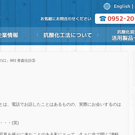
の口」983 青森往訪③
んとは、電話でお話したことはあるものの、実際にお会いするのは
・・(笑)
写真を撮りに来たことのある私にとって、久々に生で聞く“津軽