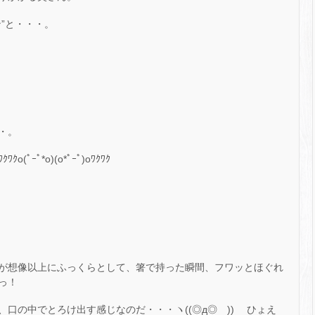
”と・・・。
・。
ｰﾟ*o)(o*ﾟｰﾟ)oﾜｸﾜｸ
が想像以上にふっくらとして、箸で持った瞬間、フワッとほぐれ
っ！
口の中でとろけ出す感じなのだ・・・ヽ((◎д◎ ))ゝ ひょえ