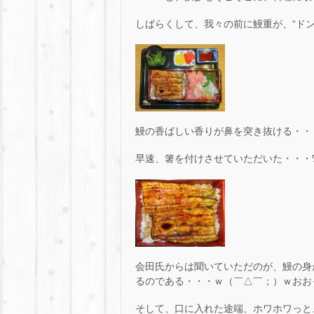
しばらくして、我々の前に鰻重が、“ドン
鰻の香ばしい香りが鼻を突き抜ける・・
早速、箸を付けさせていただいた・・・ﾜｸﾜｸo(ﾟ
会田氏からは聞いていただのが、鰻の身
るのである・・・ｗ（￣△￣；）ｗおお
そして、口に入れた途端、ホワホワっと、