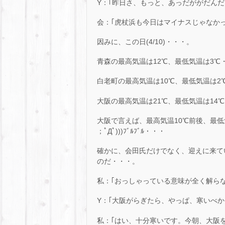
Y：｢昨日さ、もっと、あっだががだんだ
会：｢虎杖浜も今日はマイナスじゃなか
因みに、この日(4/10)・・・。
青森の最高気温は12℃、最低気温は3℃
白老町の最高気温は10℃、最低気温は2
大阪の最高気温は21℃、最低気温は14
大阪で言えば、最高気温10℃前後、最低気温
；ﾟДﾟ)))ﾌﾞﾙﾌﾞﾙ・・・
確かに、会田氏だけでなく、迎えに来て
のだ・・・。
私：｢おっしゃっている意味が全く解らな
Y：｢大阪がらぎたら、やっぱ、寒いべか
私：｢はい、十分寒いです。今朝、大阪を