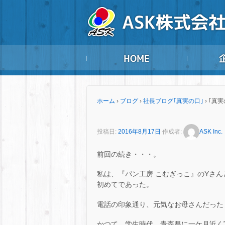
ホーム
›
ブログ
›
社長ブログ｢真実の口｣
›
｢真実
投稿日:
2016年8月17日
作成者:
ASK Inc.
前回の続き・・・。
私は、『パン工房 こむぎっこ』のYさ
初めてであった。
電話の印象通り、元気なお母さんだった・
かつて、学生時代、青森県に一ケ月近く