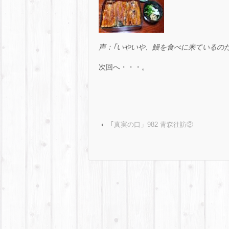
声：｢いやいや、鰻を食べに来ているの
次回へ・・・。
‹
｢真実の口」982 青森往訪②