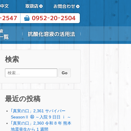
検索
検索:
最近の投稿
｢真実の口」2,361 サバイバー
SeasonⅡ ㊹ ～入院 9 日日 ⅰ ～
｢真実の口」2,360 令和 8 年 熊本
地震発生から 1 週間