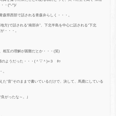
(^-^)/
青森県西部で話される青森弁らしく・・・。
地方)で話される“南部弁”、下北半島を中心に話される“下北
だが・・・。
、相互の理解が困難だとか・・・(笑)
のようだった・・・(＾▽＾)=３ ﾎｯ
・。
えた“音”そのままで書いているだけで、決して、馬鹿にしている
で良がったな～。｣