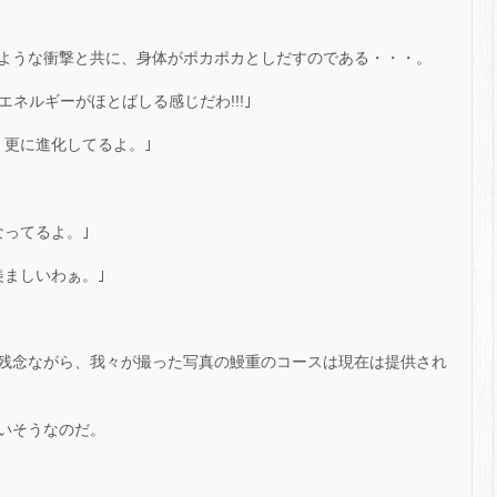
ような衝撃と共に、身体がポカポカとしだすのである・・・。
エネルギーがほとばしる感じだわ!!!｣
、更に進化してるよ。｣
なってるよ。｣
羨ましいわぁ。｣
残念ながら、我々が撮った写真の鰻重のコースは現在は提供され
いそうなのだ。