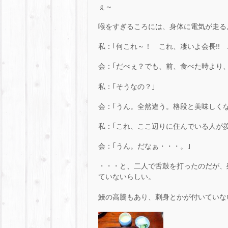
ぇ～
喉をすぎるころには、身体に電気が走る
私：｢何これ～！ これ、凄いよ会長!! 
会：｢だべぇ？でも、前、食べた時より
私：｢そうなの？｣
会：｢うん。全然違う。格段と美味しく
私：｢これ、ここ辺りに住んでいる人が
会：｢うん。だなぁ・・・。｣
・・・と、二人で舌鼓を打ったのだが、
ていないらしい。
鰻の高騰もあり、刺身とかが付いていな