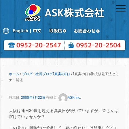
togg
navi
ホーム
›
ブログ
›
社長ブログ｢真実の口｣
›
｢真実の口｣⑪ 抗酸化工法セミ
ナー開催
投稿日:
2008年7月22日
作成者:
ASK Inc.
大阪は連日30度を超える真夏日が続いていますが、皆さんは
溶けていませんか？
この暑さに脂肪だけ燃焼して、夏の終わりには見事にダイエ