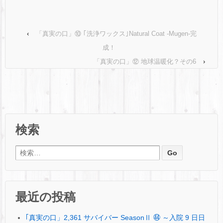
‹
「真実の口」⑩ ｢洗浄ワックス｣Natural Coat -Mugen-完
成！
「真実の口」⑫ 地球温暖化？その6
›
検索
検索:
最近の投稿
｢真実の口」2,361 サバイバー SeasonⅡ ㊹ ～入院 9 日日