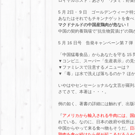
ロイヤルホスト：あさり ワタミ：野菜
5 月 2日・ 9 日 ゴールデンウィーク
あなたはそれでもチキンナゲットを食べ
マクドナルドの中国産鶏肉が危ない！
中国の契約養鶏場で”抗生物質漬け”の鶏
5 月 16 日号 告発キャンペーン第 7 弾
「中国猛毒食品」からあなたを守る 15 問
▼コンビニ、スーパー「生産表示」の見
▼ファミレスで注意するメニューは？
▼「毒」は水で洗えば落ちるのか？ ほ
いやはやセンセーショナルな文言が羅列され
さてさて、本著は・・・。
例の如く、著書の詳細には触れず、出版
『
アメリカから輸入される牛肉には、国内
れている。なのに、日本の政府や役所は
中国からやって来る食べ物もそうだ。
日
鶏肉を食べ続けたら何が起こるだろうか