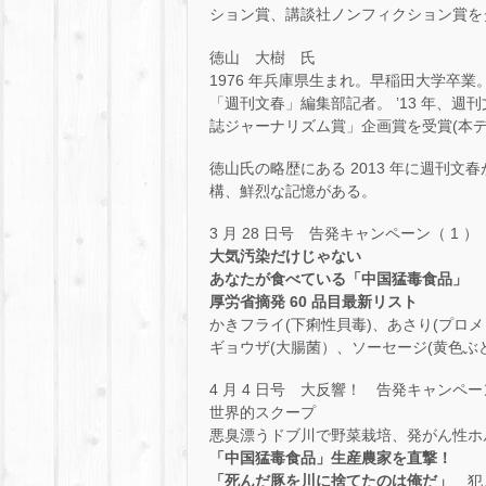
ション賞、講談社ノンフィクション賞を
徳山 大樹 氏
1976 年兵庫県生まれ。早稲田大学卒業。 2
「週刊文春」編集部記者。 ’13 年、週
誌ジャーナリズム賞」企画賞を受賞(本
徳山氏の略歴にある 2013 年に週刊
構、鮮烈な記憶がある。
3 月 28 日号 告発キャンペーン（ 1 ）
大気汚染だけじゃない
あなたが食べている「中国猛毒食品」
厚労省摘発 60 品目最新リスト
かきフライ(下痢性貝毒)、あさり(プロメ
ギョウザ(大腸菌）、ソーセージ(黄色ぶ
4 月 4 日号 大反響！ 告発キャンペー
世界的スクープ
悪臭漂うドブ川で野菜栽培、発がん性ホ
「中国猛毒食品」生産農家を直撃！
「死んだ豚を川に捨てたのは俺だ」
犯