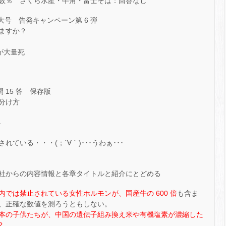
数％ さくら水産・牛角・富士そば：回答なし
特大号 告発キャンペーン第 6 弾
ますか？
が大量死
 15 答 保存版
分け方
か
ている・・・(；´∀｀)･･･うわぁ･･･
社からの内容情報と各章タイトルと紹介にとどめる
では禁止されている女性ホルモンが、国産牛の 600 倍
も含ま
、正確な数値を測ろうともしない。
本の子供たちが、中国の遺伝子組み換え米や有機塩素が濃縮した
?