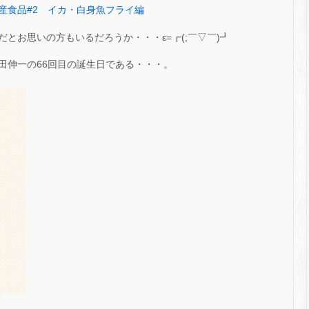
産食品#2 イカ・白身魚フライ編
とお思いの方もいるだろうか・・・ε=┏(;￣▽￣)┛
田伸一の66回目の誕生日である・・・。