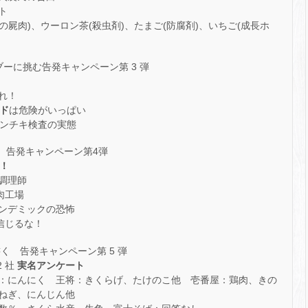
ト
の屍肉)、ウーロン茶(殺虫剤)、たまご(防腐剤)、いちご(成長ホ
ブーに挑む告発キャンペーン第 3 弾
れ！
ド
は危険がいっぱい
インチキ検査の実態
」 告発キャンペーン第4弾
！
調理師
肉工場
ンデミックの恐怖
信じるな！
書く 告発キャンペーン第 5 弾
2 社
実名アンケート
：にんにく 王将：きくらげ、たけのこ他 壱番屋：鶏肉、きの
ねぎ、にんじん他