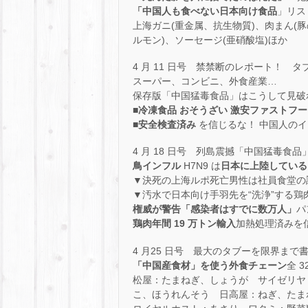
「中国人も食べない日本向け食品
」リス
上海ガニ(重金属、抗生物質)、肉まん(豚
ルモン)、ソーセージ(亜硝酸塩)ほか
4 月 11 日号 禁禁断のレポート！ タ
スーパー、コンビニ、外食産業…
保存版「中国猛毒食品」はこうして見破
■
冷凍食品 おそうざい 激安ファストフー
■
安全検査済み
を信じるな！ 中国人の
4 月 18 日号 列島震撼「中国猛毒食品
鳥インフル
H7N9 は
日本に上陸している
▼決死の上海ルポ死亡男性は社員食堂の
▼汚水で日本向け手羽先を“洗浄”する鶏
権威が警告「感染者はすでに数万人」
パ
鶏肉年間 19 万トン輸入
加熱処理済みを
4 月25 日号 最大のタブーを限界まで
「中国産食材」を使う外食チェーン
全 3
松屋：たまねぎ、しょうが サイゼリヤ
こ、ほうれんそう 日高屋：ねぎ、たま