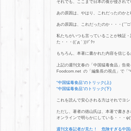
それでも、ここまで日本の食が侵されて
あの原因は、やはり、これだったのかと確
あの原因は、これだったのか・・・(￣□￣;
私たちがいつも言っていることが検証・
た・・・((´д｀))ｿﾞｸｯ
もちろん、本著に書かれた内容を信じるか
上記の週刊文春の「中国猛毒食品」告発
Foodcom.net の「編集長の視点」
“中国猛毒食品”のトリック(上)
“中国猛毒食品”のトリック(下)
これを読んで安心される方はそれでヨシ・・・
ただし、著者の徳山氏は、本著で書きき
オンラインで明らかにしている・・・ψ(*｀
週刊文春記者が見た！ 危険すぎる中国