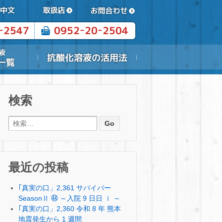
検索
検索:
最近の投稿
｢真実の口」2,361 サバイバー
SeasonⅡ ㊹ ～入院 9 日日 ⅰ ～
｢真実の口」2,360 令和 8 年 熊本
地震発生から 1 週間