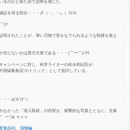
いるのかと新ためて恐怖を感じた。
証を得る部分・・・〆（・。・〟）ﾌﾑﾌﾑ
)!!
証明されたことが、薄い刃物で背をなでられるような戦慄を覚え
信じないかは貴方次第である・・・(￣ー￣)ﾆﾔﾘ
キャンペーンに対し、科学ライターの松永和紀氏が、
で「“中国猛毒食品”のトリック」として批評している。
d(‘A`)ｸﾞｯ
れなかった「潜入取材」の内実を、衝撃的な写真とともに、文春
ー´)ψ ゥヶヶ
産食品#1 漬物編