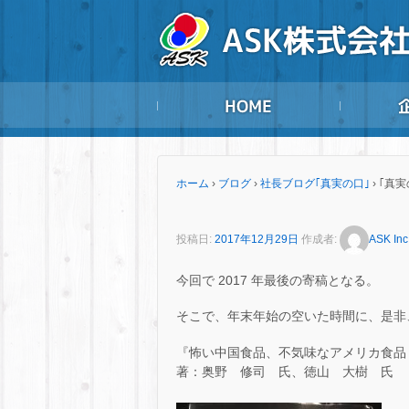
ホーム
›
ブログ
›
社長ブログ｢真実の口｣
›
｢真実
投稿日:
2017年12月29日
作成者:
ASK Inc
今回で 2017 年最後の寄稿となる。
そこで、年末年始の空いた時間に、是非
『怖い中国食品、不気味なアメリカ食品 
著：奥野 修司 氏、徳山 大樹 氏