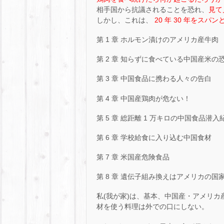
相手国から抗議されることを恐れ、
見て
しかし、これは、
20 年 30 年をスパ
第 1 章 ホルモン漬けのアメリカ産牛肉
第 2 章 知らずに食べている中国産米の
第 3 章 中国食品に携わる人々の告白
第 4 章 中国産鶏肉が危ない！
第 5 章 総距離 1 万キロの中国食品潜入
第 6 章 学校給食に入り込む中国食材
第 7 章 米国産危険食品
第 8 章 遺伝子組み換えはアメリカの国
私(我が家)は、基本、中国産・アメリ
材を使う料理は外での口にしない。