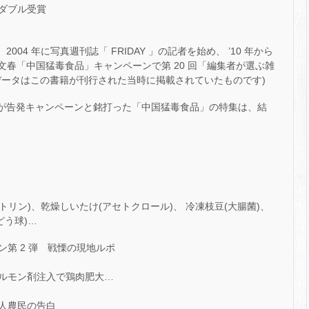
ダブル受賞
004 年に写真週刊誌「 FRIDAY 」の記者を始め、 ’10 年から
刊文春「中国猛毒食品」キャンペーンで第 20 回「編集者が選ぶ雑
データはこの書籍が刊行された当時に掲載されていたものです)
文春が告発キャンペーンと銘打った「中国猛毒食品」の特集は、結
トリン)、乾燥しいたけ(アセトクロール)、 冷凍枝豆(大腸菌)、
どう球)…
ン第 2 弾 戦慄の現地ルポ
ルモン剤注入で鶏肉肥大…
人農民の告白