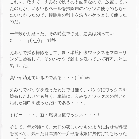
これを、敢えて、えみなで洗うのも面倒なので、放置してい
たのだが、いきいきペールを掃除用のバケツに使うのももっ
たいなかったので、掃除用の雑巾を洗うバケツとして使った
のだ。
一年数か月経った、その時点でさえ、悪臭は残ってい
た・・・┐( -_-)┌ ﾔﾚﾔﾚ
えみなで拭き掃除をして、新・環境回復ワックスをフローリ
ングに塗布して、そのバケツで雑巾を洗っていて有ることに
気づいた。
臭いが消えているのである・・・( ﾟдﾟ)ﾊｯ!
えみなでバケツを洗ったわけでは無く、バケツにワックスを
塗布したわけでも無く、単純に、えみなとワックスの付いた
汚れた雑巾を洗っただけである・・・。
すげー・・・、新・環境回復ワックス・・・！！
そして、年が明けて、元日の夜にいつものようにおせち料理
を食べて、残った日本酒の一升瓶を末娘に片付けてもらった