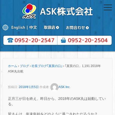
togg
navi
ホーム
›
ブログ
›
社長ブログ｢真実の口｣
›
｢真実の口」1,191 2018年
ASK丸出航
投稿日:
2018年1月5日
作成者:
ASK Inc.
正月三が日を終え、昨日から、2018年のASK丸は始動してい
る。
皆さんは、年末年始をどのように過ごされただろうか？