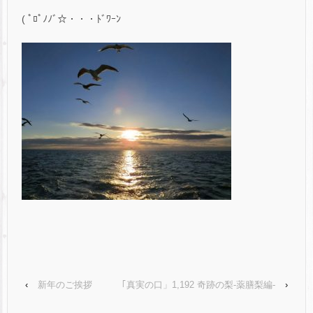
( ﾟﾛﾟﾉﾉﾞ☆・・・ﾄﾞﾜｰﾝ
‹
新年のご挨拶
｢真実の口」1,192 奇跡の梨-薬膳梨編-
›