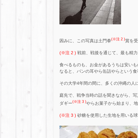
(※注 2 )
因みに、この写真は土門拳
賞を受
(※注 2 )
戦前、戦後を通じて、最も精力
食べるものも、お金があるうちは安いも
なると、パンの耳やら缶詰やらという食
その大学4年間の間に、多くの沖縄の人
庭先で、戦争当時の話を聞きながら、写
(※注 3 )
ダギー
やらお菓子から始まり、地
(※注 3 )
砂糖を使用した生地を用いる球