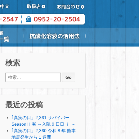
検索
検索:
最近の投稿
｢真実の口」2,361 サバイバー
SeasonⅡ ㊹ ～入院 9 日日 ⅰ ～
｢真実の口」2,360 令和 8 年 熊本
地震発生から 1 週間