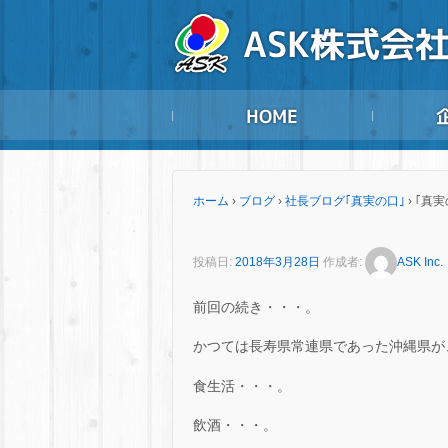
ホーム
›
ブログ
›
社長ブログ｢真実の口｣
›
｢真実
投稿日:
2018年3月28日
作成者:
ASK Inc.
前回の続き・・・。
かつては長寿県常連県であった沖縄県が
食生活・・・。
飲酒・・・。