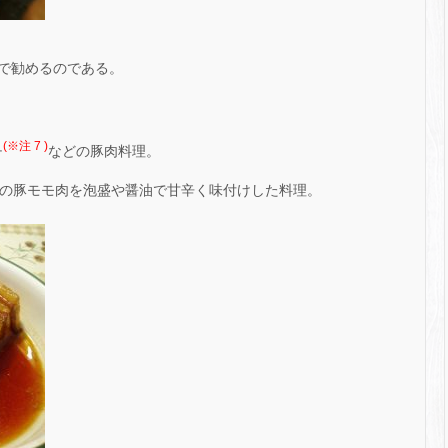
で勧めるのである。
(※注 7 )
チ
などの豚肉料理。
の豚モモ肉を泡盛や醤油で甘辛く味付けした料理。