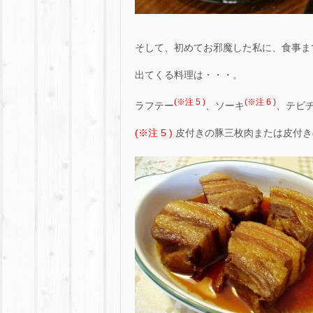
そして、初めてお邪魔した私に、食事ま
出てくる料理は・・・。
(※注 5 )
(※注 6 )
ラフテー
、ソーキ
、テビ
(※注 5 )
皮付きの豚三枚肉または皮付き