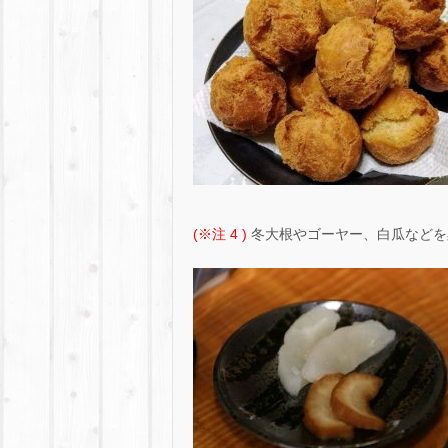
(※注 4 )
冬大根やゴーヤー、白瓜などを