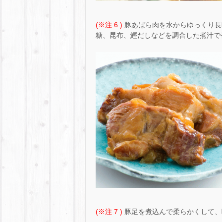
(※注 6 )
豚あばら肉を水からゆっくり長
糖、昆布、鰹だしなどを調合した煮汁で
(※注 7 )
豚足を煮込んで柔らかくして、