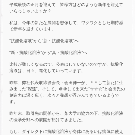
平成最後の正月を迎えて、皆様方はどのような新年を迎えて
いらっしゃいますか？
私は、今年の新たな展開を想像して、ワクワクとした期待感
で新年を迎えています。
“抗酸化溶液”から“新・抗酸化溶液”へ
“新・抗酸化溶液”から“真・抗酸化溶液”へ
比較が難しくなるので、公表はしていないのですが、抗酸化
溶液は、日々、進化していっています。
昨年、弊社代表取締役会長・会田伸一が、＊＊して新たに生
み出した“深遠”、そして、＠＠して出来た“☆☆☆”と会田氏の
創造力は深く広く、次々と発想が浮かんできているようで
す。
昨年末、取引先の関係から、某大学の協力の下、抗酸化溶液
の医学分野への展開が拓けてきました。
もし、ダイレクトに抗酸化溶液が身体にあるいは病気に使え