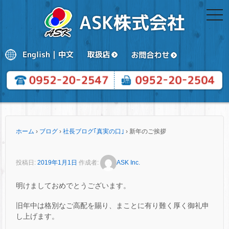
togg
navi
ホーム
›
ブログ
›
社長ブログ｢真実の口｣
›
新年のご挨拶
投稿日:
2019年1月1日
作成者:
ASK Inc.
明けましておめでとうございます。
旧年中は格別なご高配を賜り、まことに有り難く厚く御礼申
し上げます。