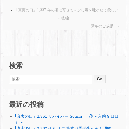
‹
｢真実の口」1,337 年の瀬に寄せて～少し毒を吐かせて欲しい
～後編
新年のご挨拶
›
検索
検索:
最近の投稿
｢真実の口」2,361 サバイバー SeasonⅡ ㊹ ～入院 9 日日
ⅰ ～
｢真実の口」2,360 令和 8 年 熊本地震発生から 1 週間