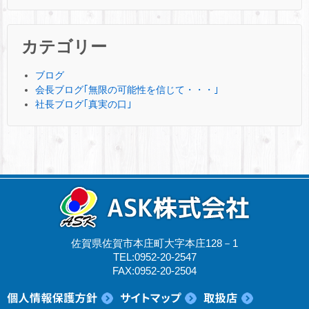
カテゴリー
ブログ
会長ブログ｢無限の可能性を信じて・・・｣
社長ブログ｢真実の口｣
佐賀県佐賀市本庄町大字本庄128－1
TEL:0952-20-2547
FAX:0952-20-2504