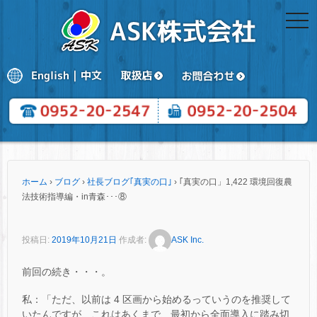
togg
navi
ホーム
›
ブログ
›
社長ブログ｢真実の口｣
›
｢真実の口」1,422 環境回復農
法技術指導編・in青森･･･⑧
投稿日:
2019年10月21日
作成者:
ASK Inc.
前回の続き・・・。
私：「ただ、以前は 4 区画から始めるっていうのを推奨して
いたんですが、これはあくまで、最初から全面導入に踏み切