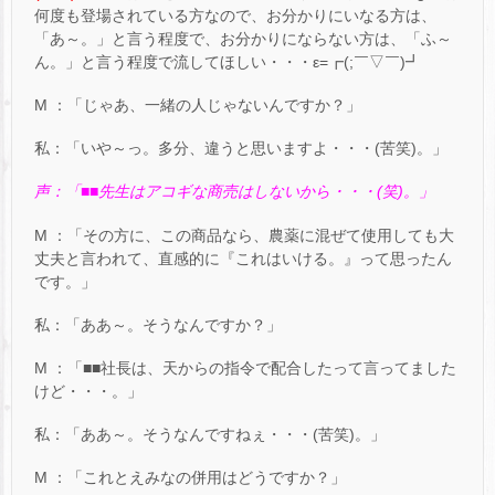
何度も登場されている方なので、お分かりにいなる方は、
「あ～。」と言う程度で、お分かりにならない方は、「ふ～
ん。」と言う程度で流してほしい・・・ε=┏(;￣▽￣)┛
M ：「じゃあ、一緒の人じゃないんですか？」
私：「いや～っ。多分、違うと思いますよ・・・(苦笑)。」
声：「■■先生はアコギな商売はしないから・・・(笑)。」
M ：「その方に、この商品なら、農薬に混ぜて使用しても大
丈夫と言われて、直感的に『これはいける。』って思ったん
です。」
私：「ああ～。そうなんですか？」
M ：「■■社長は、天からの指令で配合したって言ってました
けど・・・。」
私：「ああ～。そうなんですねぇ・・・(苦笑)。」
M ：「これとえみなの併用はどうですか？」