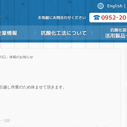
実の口」休稿のお知らせ
.
引越し作業のため休ませて頂きます。
･100