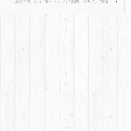
｢真実の口」1,579 菌・ウィルスの除菌、除去(？)【前編】
›