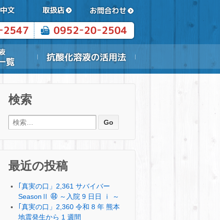
検索
検索:
最近の投稿
｢真実の口」2,361 サバイバー
SeasonⅡ ㊹ ～入院 9 日日 ⅰ ～
｢真実の口」2,360 令和 8 年 熊本
地震発生から 1 週間