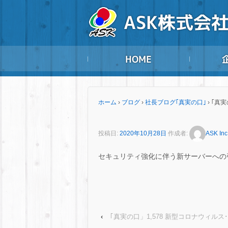
ホーム
›
ブログ
›
社長ブログ｢真実の口｣
›
｢真
投稿日:
2020年10月28日
作成者:
ASK Inc
セキュリティ強化に伴う新サーバーへの
‹
｢真実の口」1,578 新型コロナウィルス･･