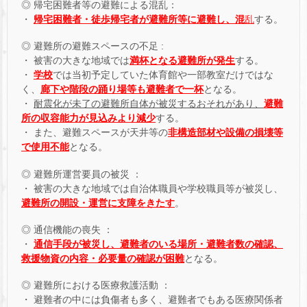
◎ 帰宅困難者等の避難による混乱：
・
帰宅困難者・徒歩帰宅者が避難所等に避難し、混
乱
する。
◎ 避難所の避難スペースの不足 :
・ 被害の大きな地域では
満杯となる避難所が発生
する。
・
学校
では当初予定していた体育館や一部教室だけではな
く、
廊下や階段の踊り場等も避難者で一杯
となる。
・
耐震化が未了の避難所自体が被災するおそれがあり、
避難
所の収容能力が見込みより減少
する。
・ また、避難スペースが天井等の
非構造部材や設備の損壊等
で使用不能
となる。
◎ 避難所運営要員の被災 ：
・ 被害の大きな地域では自治体職員や学校職員等が被災し、
避難所の開設・運営に支障をきたす
。
◎ 通信機能の喪失 ：
・
通信手段が被災し、避難者のいる場所・避難者数の確認、
救援物資の内容・必要量の確認が困難
となる。
◎ 避難所における医療救護活動 ：
・ 避難者の中には負傷者も多く、避難者でもある医療関係者