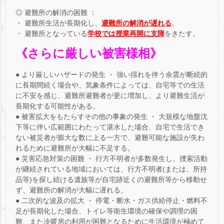
◎ 避難所の解消の困難 ：
・ 避難所生活が長期化し、
避難所の解消が遅れる
。
・ 避難所となっている
学校では授業再開に支障
をきたす。
《さらに厳しい被害様相》
● より厳しいハザードの発生 ・ 強い揺れを伴う余震が断続的
に長期間続く場合や、気象条件によっては、自宅等での生活
に不安を感じ、避難所避難者が更に増加し、より避難生活が
長期化する可能性がある。
● 被害拡大をもたらすその他の事象の発生 ・ 大規模な地盤沈
下等に伴い広範囲にわたって湛水した場合、自宅で生活でき
ない被災者が膨大な数に上る一方で、避難可能な施設が失わ
れるために避難所が大幅に不足する。
● 災害応急対策の困難 ・ 行方不明者が多数発生し、捜索活動
が継続されている地域においては、行方不明者(または、所持
品等)を探し続ける遺族等が自宅跡近くの避難所等から移動せ
ず、避難所の解消が大幅に遅れる。
● 二次的な波及の拡大 ・ 停電・断水・ガス供給停止・燃料不
足が長期化した場合、トイレ等衛生環境の確保や調理の困
難、また冷暖房の利用が困難となるために生活環境が極めて