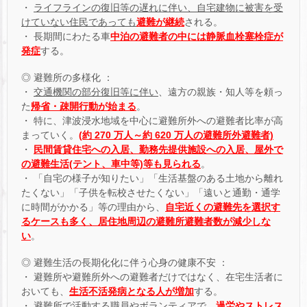
・
ライフラインの復旧等の遅れに伴い、自宅建物に被害を受
けていない住民であっても
避難が継続
される。
・ 長期間にわたる車
中泊の避難者の中には静脈血栓塞栓症が
発症
する。
◎ 避難所の多様化 ：
・
交通機関の部分復旧等に伴い
、遠方の親族・知人等を頼っ
た
帰省・疎開行動が始まる
。
・ 特に、津波浸水地域を中心に避難所外への避難者比率が高
まっていく。
(約 270 万人～約 620 万人の避難所外避難者)
・
民間賃貸住宅への入居、勤務先提供施設への入居、屋外で
の避難生活(テント、車中等)等も見られる
。
・ 「自宅の様子が知りたい」「生活基盤のある土地から離れ
たくない」「子供を転校させたくない」「遠いと通勤・通学
に時間がかかる」等の理由から、
自宅近くの避難先を選択す
るケースも多く、居住地周辺の避難所避難者数が減少しな
い
。
◎ 避難生活の長期化化に伴う心身の健康不安 ：
・ 避難所や避難所外への避難者だけではなく、在宅生活者に
おいても、
生活不活発病となる人が増加
する。
・ 避難所で活動する職員やボランティアで、
過労やストレス