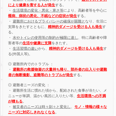
により健康を害する人が発生
する。
・
生活環境の変化・悪化・寒さ等
により、高齢者等を中心に
罹病、病状の悪化、不眠などの症状が発生
する。
・
避難所におけるプライバシーの確保が困難と
なり、生活に
支障をきたすとともに、
精神的ダメージを受ける人も発生
す
る。
・
水やトイレの使用等の制約が極限に達し
、特に高齢者や障
害者等の
生活や健康に支障
をきたす。
・
生活習慣の違い
から、
精神的ダメージを受ける人も発生
す
る(外国人等)。
◎ 避難所内でのトラブル ：
・
避難所の救援物資の大量持ち帰り、部外者の出入りや避難
者の無断撮影、盗難等のトラブルが発生
する。
◎ 避難者ニーズの変化 ：
・ 避難所生活に慣れた頃から、配給された食事が冷たい、メ
ニューが単調、温かい風呂に入りたい等、
生活環境への不満
が積もる
。
・
被災者のニーズは時々刻々と変化し
、
モノ・情報の様々な
ニーズに対応しきれなくなる
。