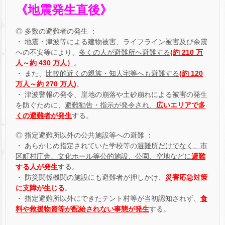
《地震発生直後》
◎ 多数の避難者の発生 ：
・ 地震・津波等による建物被害、ライフライン被害及び余震
への不安等により、
多くの人が避難所へ避難する
(約 210 万
人～約 430 万人）
。
・ また、
比較的近くの親族・知人宅等へも避難する
(約 120
万人～約 270 万人)
。
・ 津波警報の発令、崖地の崩落や土砂崩れによる被害の発生
を防ぐために、
避難勧告・指示が発令され、
広いエリアで多
くの避難者が発生
する。
◎ 指定避難所以外の公共施設等への避難 ：
・ あらかじめ指定されていた学校等の
避難所だけでなく、市
区町村庁舎、文化ホール等公的施設、公園、空地などに
避難
する人が発生
する。
・ 防災関係機関の施設にも避難者が押しかけ、
災害応急対策
に支障が生じる
。
・ 指定避難所以外にできたテント村等が当初認知されず、
食
料や救援物資等が配給されない事態が発生
する。