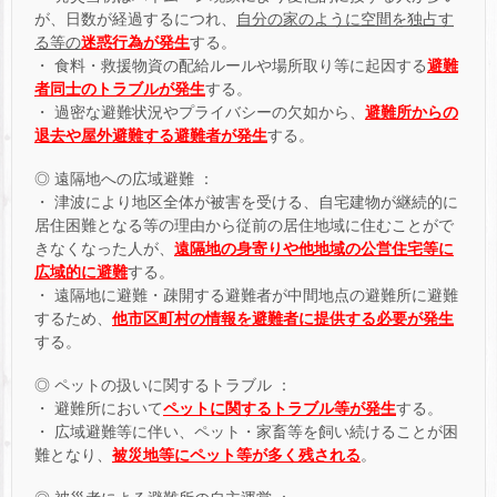
が、日数が経過するにつれ、
自分の家のように空間を独占す
る等の
迷惑行為が発生
する。
・ 食料・救援物資の配給ルールや場所取り等に起因する
避難
者同士のトラブルが発生
する。
・ 過密な避難状況やプライバシーの欠如から、
避難所からの
退去や屋外避難する避難者が発生
する。
◎ 遠隔地への広域避難 ：
・ 津波により地区全体が被害を受ける、自宅建物が継続的に
居住困難となる等の理由から従前の居住地域に住むことがで
きなくなった人が、
遠隔地の身寄りや他地域の公営住宅等に
広域的に避難
する。
・ 遠隔地に避難・疎開する避難者が中間地点の避難所に避難
するため、
他市区町村の情報を避難者に提供する必要が発生
する。
◎ ペットの扱いに関するトラブル ：
・ 避難所において
ペットに関するトラブル等が発生
する。
・ 広域避難等に伴い、ペット・家畜等を飼い続けることが困
難となり、
被災地等にペット等が多く残される
。