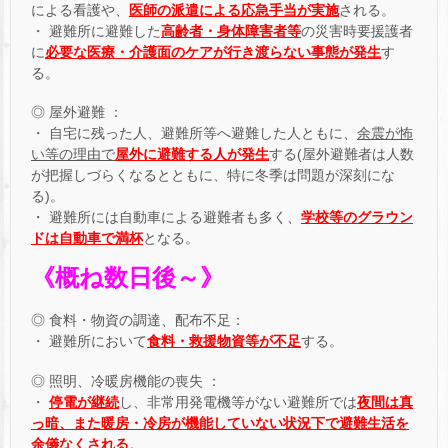
による看護や、
医師の派遣による応急手当が実施
される。
・ 避難所に避難した
高齢者・身体障害者等
の災害時要援護者
に
必要な医療・介護面のケアが行き渡らない事態が発生
す
る。
◎ 屋外避難 ：
・ 自宅に残った人、避難所等へ避難した人ともに、
余震が怖
い等の理由で
屋外に避難する人が発生
する(屋外避難者は人数
が把握しづらくなるとともに、特に冬季は問題が深刻にな
る)。
・ 避難所には自動車による避難者も多く、
学校等のグラウン
ドは自動車で満杯
となる。
《概ね数日後～》
◎ 食料・物資の調達、配布不足：
・ 避難所において
食料・救援物資等が不足
する。
◎ 照明、冷暖房機能の喪失 ：
・
停電が継続
し、非常用発電機等がない避難所では
夜間は真
っ暗、また暖房・冷房が機能していない状況下で避難生活を
余儀なくされる
。