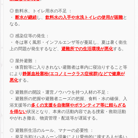
◎ 飲料水、トイレ用水の不足 ：
・
断水が継続
し、
飲料水の入手や水洗トイレの使用が困難
と
なる。
◎ 感染症等の発生：
・ 冬は寒く風邪・インフルエンザ等が蔓延し、夏は暑く衛生
上の問題が発生するなど、
避難所での生活環境が悪化
する。
◎ 屋外避難 ：
・ 体育館等に入りきれない避難者は車内に寝泊りすること等
により
静脈血栓塞栓(エコノミークラス症候群)などで健康が
悪化
する。
◎ 避難所の開設・運営ノウハウを持つ人材の不足：
・ 避難所の把握や避難者ニーズの把握、食料・水の確保、入
浴支援等の
多くの支援を自衛隊やボランティア等に頼らざる
を得ない
状況となり、本来の活動内容である捜索・救助活動
やがれき撤去、物資管理・配送等が遅延する。
◎ 避難所生活のルール、マナーの必要性 ：
・ 発災当初はハネムーン現象により愛他的に接する人が多い