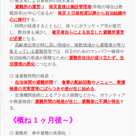
◎ 被災者による避難所の自主運営 ：
・
避難所の運営
は、
発災直後は施設管理者
(学校の場合は教
職員等)が中心であるが、
発災 3 日後程度以降から自治組織中
心に移行
する。
・ 時間が経過するとともに、徐々にボランティア等が疲労
し、数自体も減少し、
被災者自らによる自立した避難所運営
が必要
となる。
・
高齢者比率が特に高い地域や、複数地域から避難者が寄り
集まっている避難所等
では、自立のためのマンパワー確保や
自治組織の形成が困難なために
避難所自治が成り立たず、生
活環境の悪化
につながる。
◎ 遠避難所間の格差 ：
・
自治体間や避難所間
で、
食事の配給回数やメニュー、
救援
物資の充実度等にばらつきや差が生じ始める
。
・ 交通機関途絶によるアクセス困難などから、ボランティア
や救援物資に
避難所間の格差が生じ、避難者に不満が発生
す
る。
《概ね 1 ヶ月後～》
◎ 避難所、車中避難の長期化 ：