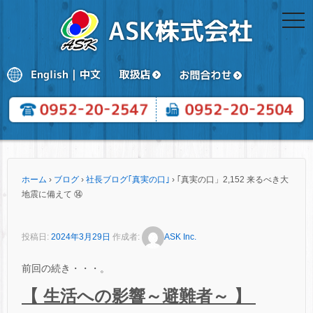
togg
navi
ホーム
›
ブログ
›
社長ブログ｢真実の口｣
›
｢真実の口」2,152 来るべき大
地震に備えて ⑭
投稿日:
2024年3月29日
作成者:
ASK Inc.
前回の続き・・・。
【 生活への影響～避難者～ 】