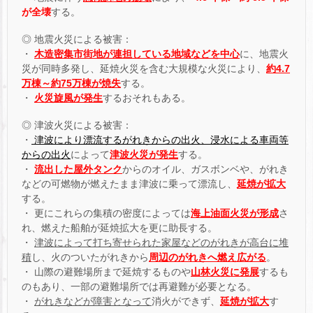
が全壊
する。
◎ 地震火災による被害：
・
木造密集市街地が連担している地域などを中心
に、地震火
災が同時多発し、延焼火災を含む大規模な火災により、
約4.7
万棟～約75万棟が焼失
する。
・
火災旋風が発生
するおそれもある。
◎ 津波火災による被害：
・
津波により漂流するがれきからの出火、浸水による車両等
からの出火
によって
津波火災が発生
する。
・
流出した屋外タンク
からのオイル、ガスボンベや、がれき
などの可燃物が燃えたまま津波に乗って漂流し、
延焼が拡大
する。
・ 更にこれらの集積の密度によっては
海上油面火災が形成
さ
れ、燃えた船舶が延焼拡大を更に助長する。
・
津波によって打ち寄せられた家屋などのがれきが高台に堆
積
し、火のついたがれきから
周辺のがれきへ燃え広がる
。
・ 山際の避難場所まで延焼するものや
山林火災に発展
するも
のもあり、一部の避難場所では再避難が必要となる。
・
がれきなどが障害となって
消火ができず、
延焼が拡大
す