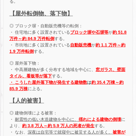
る。
【屋外転倒物、落下物】
◎ ブロック塀・自動販売機等の転倒：
・ 住宅地に多く設置されている
ブロック塀や石塀等
が
約 51.8
万件～約 84.9 万件転倒
する。
・ 市街地に多く設置されている
自動販売機
が
約 1.1 万件～約
1.9 万件転倒
する。
◎ 屋外落下物：
・ 中高層建物が多く分布する地域を中心に、
窓ガラス、壁面
タイル、看板等が落下
する。
・ こうした屋外落下物が発生する建物数
は
約 35.4 万棟～約
85.9 万棟
に上る。
【人的被害】
◎ 建物倒壊による被害：
・
耐震性の低い木造建物を中心に、
揺れによる建物の倒壊
に
より、
約 3.8 万人～約 5.9 万人の死者が発生
する。
・ なお、
深夜は自宅等で就寝中に被災する人が多く、
被害が