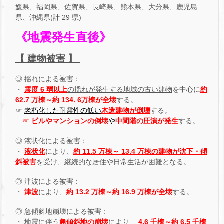
媛県、福岡県、佐賀県、長崎県、熊本県、大分県、鹿児島
県、沖縄県(計 29 県)
《地震発生直後》
【 建物被害 】
◎ 揺れによる被害：
・
震度 6 弱以上
の揺れが発生する地域の古い建物
を中心に
約
62.7 万棟～約 134. 6万棟が全壊
する。
☞
老朽化した
耐震性の低い
木造建物が倒壊
する。
☞
ビルやマンションの倒壊
や
中間階の圧潰
が発生
する。
◎ 液状化による被害：
・
液状化
により、
約 11.5 万棟～ 13.4 万棟の建物が沈下・傾
斜被害
を受け、継続的な居住や日常生活が困難となる。
◎ 津波による被害：
・
津波
により、
約 13.2 万棟～約 16.9 万棟が全壊
する。
◎ 急傾斜地崩壊による被害 :
・ 地震に伴う
急傾斜地の崩壊
により、
4.6 千棟～約 6.5 千棟