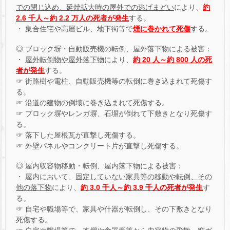
での閉じ込め、延焼拡大時の屋外での逃げまどい
により、
約
2.6 千人～約 2.2 万人の死者が発生
する。
・ 集合住宅や高層ビル、地下街等で
煙に巻かれて死傷
する。
◎ ブロック塀・自動販売機の転倒、屋外落下物による被害：
・
屋外転倒物や屋外落下物
により、
約 20 人～約 800 人の死
者が発生
する。
☞ 街路樹や電柱、自動販売機等の転倒に巻き込まれて死傷す
る。
☞ 沿道の建物の倒壊に巻き込まれて死傷する。
☞ ブロック塀やレンガ塀、石塀が倒れて下敷きとなり死傷す
る。
☞ 落下した屋根瓦が直撃し死傷する。
☞ 外壁パネルやコンクリート片が直撃し死傷する。
◎ 屋内収容物移動・転倒、屋内落下物による被害：
・ 屋内において、
固定していない家具等の移動や転倒、その
他の落下物
により、
約 3.0 千人～約 3.9 千人の死者が発生
す
る。
☞ 自宅や職場等で、家具や什器が転倒し、その下敷きとなり
死傷する。