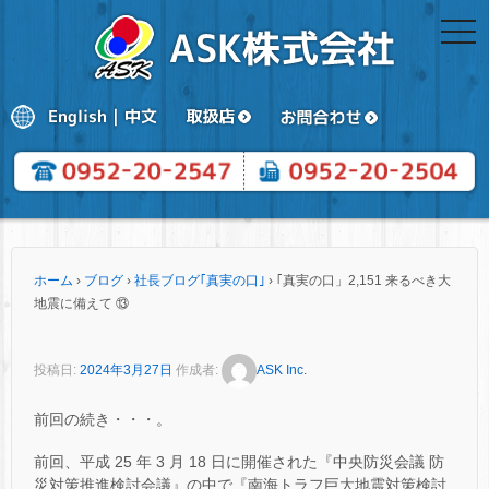
togg
navi
ホーム
›
ブログ
›
社長ブログ｢真実の口｣
›
｢真実の口」2,151 来るべき大
地震に備えて ⑬
投稿日:
2024年3月27日
作成者:
ASK Inc.
前回の続き・・・。
前回、平成 25 年 3 月 18 日に開催された『中央防災会議 防
災対策推進検討会議』の中で『南海トラフ巨大地震対策検討