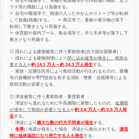
☞ 自宅や職場等で、本棚や食器棚等から内容物の飛散、窓ガ
ラス等の飛散により負傷する。
☞ 自宅や職場等で、熱湯の入ったやかんやストーブ等が転倒
して負傷(熱傷)する。 ☞ 商店等で、看板や展示物が落下・
転倒し下敷きとなり死傷する。
☞ 体育館や屋内プール、集会場等で、吊り天井等が落下し下
敷きとなり死傷する。
◎ 揺れによる建物被害に伴う要救助者(自力脱出困難者)：
・ 揺れによる建物倒壊により
閉じ込め被害が発生し、救助を
要する人
が
約 14.1 万人～約 24.3 万人発生
する。
・ 家族・近隣住民等により救助活動が行われるものの、重機
等の資機材や専門技術を有する消防・警察・自衛隊等による
救助活動が必要となる。
◎ 津波被害に伴う要救助者・要捜索者 ：
・ 津波から逃れるために中高層階に避難したものの、
低層階
が浸水して救助が必要となる人
が
約 2.6 万人～約 3.5 万人発
生
する。
・ 津波により
膨大な数の行方不明者が発生
する。
・
冬季
に地震が発生した場合、津波から救出されても、
漂流
時に低体温症になり死亡する人も発生
する。