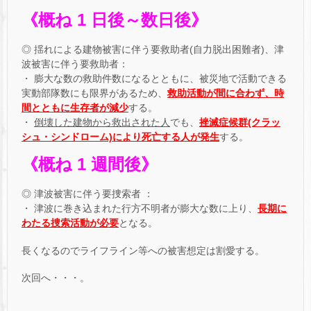
《概ね 1 日後～数日後》
◎ 揺れによる建物被害に伴う要救助者(自力脱出困難者)、津
波被害に伴う要救助者：
・ 膨大な数の救助件数になるとともに、被災地で活動できる
実動部隊数にも限界があるため、
救助活動が間に合わず、時
間とともに生存者が減少
する。
・
倒壊した建物から救出された人
でも、
挫滅症候群(クラッ
シュ・シンドローム)により死亡する人が発生
する。
《概ね 1 週間後》
◎ 津波被害に伴う要捜索者 ：
・ 津波に巻き込まれた行方不明者が膨大な数に上り、
長期に
わたる捜索活動が必要
となる。
長くなるのでライフライン等への被害想定は割愛する。
次回へ・・・。