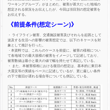
ワーキンググループ』がまとめた、被害が甚大だった地域の
想定される状況をお伝えしたが、今回は項目別の想定被害を
お伝えする。
《前提条件(想定シーン)》
・ ライフライン被害、交通施設被害及びそれらを起因として
波及する生活への影響の被害想定では、以下の 8 ケースを対
象として推計を行った。
・本資料では、これらのケースを前提に、被害の様相につい
て各地域での最大規模の被害をイメージして記述しており、
被害数値は最小と最大の値で幅を持たせて表記している。
・ また、本被害様相における復旧の想定は、基本的に東日本
大震災等の実績をベースに記述しているが、更に厳しい条件
の下で復旧が遅れる場合等についても併記している。