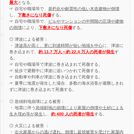
最大
となる。
☞ 自宅や職場等で、
老朽化や耐震性の低い木造建物が倒壊
し、
下敷きになり死傷
する。
☞ 自宅や職場等で、
ビルやマンションの中間階の圧潰や建物
の倒壊
により、
下敷きになり死傷
する。
◎ 津波による被害：
・
津波高が高く、更に到達時間が短い地域を中心
に、津波に
巻き込まれて、
約 11.7 万人～約 22.4 万人の死者が発生
す
る。
☞ 自宅や職場等で津波に巻き込まれて死傷する。
☞ 徒歩で避難中に津波に追いつかれて死傷する。
☞ 自動車や列車が津波に巻き込まれて死傷する。
☞ 夏季に地震が発生した場合、多数の海水浴客が避難しきれ
ずに津波に巻き込まれて死傷する。
◎ 急傾斜地崩壊による被害：
・ 地震に伴う
急傾斜地の崩壊により家屋の倒壊や土砂による
生き埋め等が発生
し、
約 400 人の死者が発生
する。
◎ 火災による被害 ：
・
出火家屋からの逃げ遅れ、倒壊し延焼被害を受けた家屋内