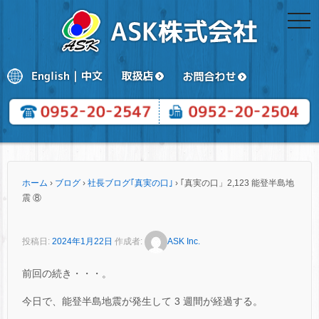
togg
navi
ホーム
›
ブログ
›
社長ブログ｢真実の口｣
›
｢真実の口」2,123 能登半島地
震 ⑧
投稿日:
2024年1月22日
作成者:
ASK Inc.
前回の続き・・・。
今日で、能登半島地震が発生して 3 週間が経過する。