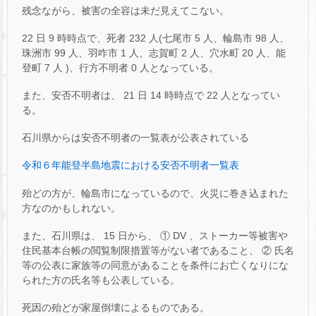
残念ながら、被害の全容は未だ見えてこない。
22 日 9 時時点で、死者 232 人(七尾市 5 人、輪島市 98 人、
珠洲市 99 人、羽咋市 1 人、志賀町 2 人、穴水町 20 人、能
登町 7 人 )、行方不明者 0 人となっている。
また、安否不明者は、 21 日 14 時時点で 22 人となってい
る。
石川県からは安否不明者の一覧表が公表されている
令和６年能登半島地震における安否不明者一覧表
殆どの方が、輪島市になっているので、火災に巻き込まれた
方なのかもしれない。
また、石川県は、 15 日から、 ① DV 、ストーカー等被害や
住民基本台帳の閲覧制限措置等がない者であること、 ② 氏名
等の公表に家族等の同意があることを条件にお亡くなりにな
られた方の氏名等も公表している。
死因の殆どが家屋倒壊によるものである。