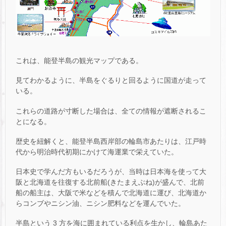
これは、能登半島の観光マップである。
見てわかるように、半島をぐるりと回るように国道が走って
いる。
これらの道路が寸断した場合は、全ての情報が遮断されるこ
とになる。
歴史を紐解くと、能登半島西岸部の輪島市あたりは、江戸時
代から明治時代初期にかけて海運業で栄えていた。
日本史で学んだ方もいるだろうが、当時は日本海を使って大
阪と北海道を往復する北前船(きたまえぶね)が盛んで、北前
船の船主は、大阪で米などを積んで北海道に運び、北海道か
らコンブやニシン油、ニシン肥料などを運んでいた。
半島という 3 方を海に囲まれている利点を生かし、輪島あた