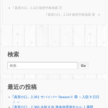
‹
｢真実の口」2,122 能登半島地震 ⑦
｢真実の口」2,124 能登半島地震 ⑨
›
検索
検索:
最近の投稿
｢真実の口」2,361 サバイバー SeasonⅡ ㊹ ～入院 9 日日
ⅰ ～
｢真実の口」2,360 令和 8 年 熊本地震発生から 1 週間