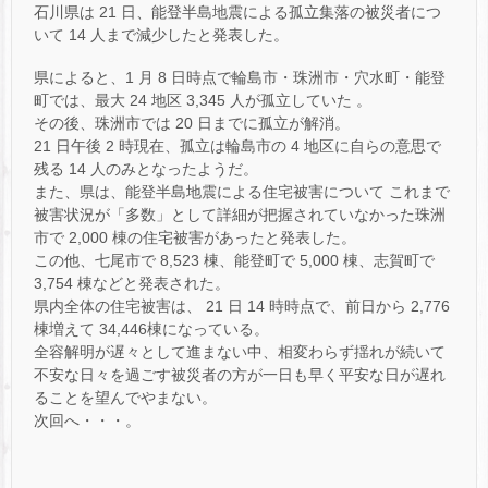
石川県は 21 日、能登半島地震による孤立集落の被災者につ
いて 14 人まで減少したと発表した。
県によると、1 月 8 日時点で輪島市・珠洲市・穴水町・能登
町では、最大 24 地区 3,345 人が孤立していた 。
その後、珠洲市では 20 日までに孤立が解消。
21 日午後 2 時現在、孤立は輪島市の 4 地区に自らの意思で
残る 14 人のみとなったようだ。
また、県は、能登半島地震による住宅被害について これまで
被害状況が「多数」として詳細が把握されていなかった珠洲
市で 2,000 棟の住宅被害があったと発表した。
この他、七尾市で 8,523 棟、能登町で 5,000 棟、志賀町で
3,754 棟などと発表された。
県内全体の住宅被害は、 21 日 14 時時点で、前日から 2,776
棟増えて 34,446棟になっている。
全容解明が遅々として進まない中、相変わらず揺れが続いて
不安な日々を過ごす被災者の方が一日も早く平安な日が遅れ
ることを望んでやまない。
次回へ・・・。