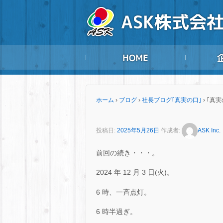
ホーム
›
ブログ
›
社長ブログ｢真実の口｣
›
｢真実
投稿日:
2025年5月26日
作成者:
ASK Inc.
前回の続き・・・。
2024 年 12 月 3 日(火)。
6 時、一斉点灯。
6 時半過ぎ。