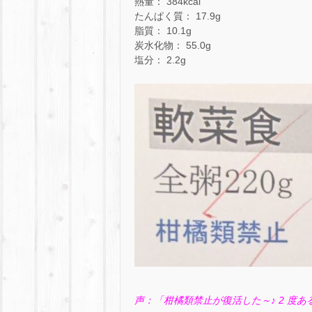
熱量： 384kcal
たんぱく質： 17.9g
脂質： 10.1g
炭水化物： 55.0g
塩分： 2.2g
声：「柑橘類禁止が復活した～♪ 2 度あ