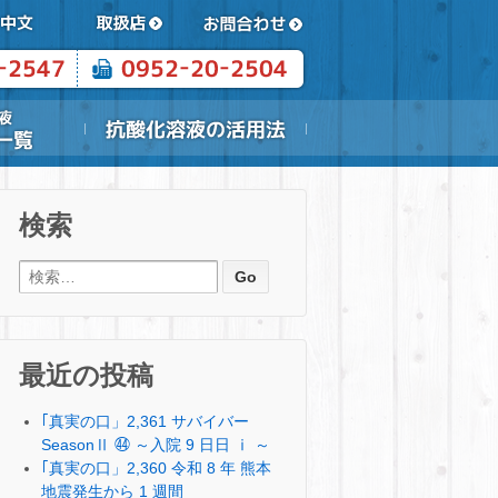
検索
検索:
最近の投稿
｢真実の口」2,361 サバイバー
SeasonⅡ ㊹ ～入院 9 日日 ⅰ ～
｢真実の口」2,360 令和 8 年 熊本
地震発生から 1 週間