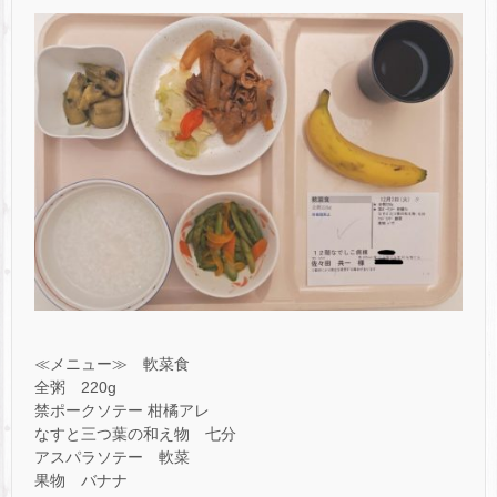
≪メニュー≫ 軟菜食
全粥 220g
禁ポークソテー 柑橘アレ
なすと三つ葉の和え物 七分
アスパラソテー 軟菜
果物 バナナ