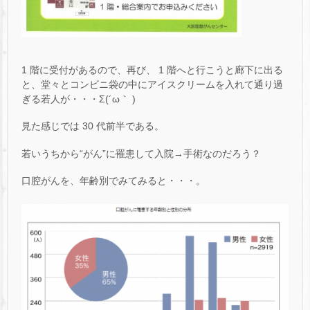
1 階に受付があるので、再び、 1 階へと行こうと廊下に出る
と、堂々とコンビニ袋の中にアイスクリームを入れて通り過
ぎる若人が・・・Σ(´ω｀ )
見た感じでは 30 代前半である。
若いうちから“がん”に罹患して入院→手術なのだろう？
口腔がんを、年齢別でみてみると・・・。