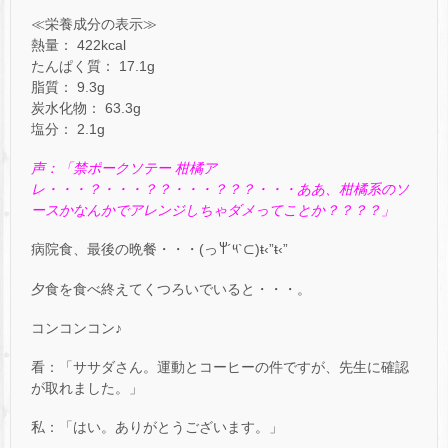
≪栄養成分の表示≫
熱量： 422kcal
たんぱく質： 17.1g
脂質： 9.3g
炭水化物： 63.3g
塩分： 2.1g
声：「禁ポークソテー 柑橘ア
レ・・・？・・・？？・・・？？？・・・ああ、柑橘系のソ
ースかなんかでアレンジしちゃダメってことか？？？？」
病院食、最後の晩餐・・・(っ‎‎𐩢´‎‎༥`⊂)ŧ‹”ŧ‹”
夕食を食べ終えてくつろいでいると・・・。
コンコンコン♪
看：「ササダさん。運動とコーヒーの件ですが、先生に確認
が取れました。」
私：「はい。ありがとうございます。」