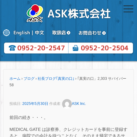
togg
navi
ホーム
›
ブログ
›
社長ブログ｢真実の口｣
›
｢真実の口」2,303 サバイバー
58
投稿日:
2025年5月30日
作成者:
ASK Inc.
前回の続き・・・。
MEDICAL GATE は診察券、クレジットカードを事前に登録す
ると、病院での会計を待つことなく、そのまま帰宅できるサ