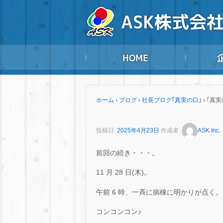
ホーム
›
ブログ
›
社長ブログ｢真実の口｣
›
｢真実
投稿日:
2025年4月23日
作成者:
ASK Inc.
前回の続き・・・。
11 月 28 日(木)。
午前 6 時、一斉に病棟に明かりが点く。
コンコンコン♪