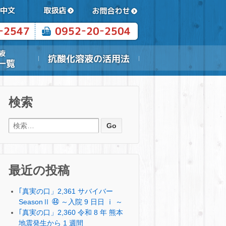
検索
検索:
最近の投稿
｢真実の口」2,361 サバイバー
SeasonⅡ ㊹ ～入院 9 日日 ⅰ ～
｢真実の口」2,360 令和 8 年 熊本
地震発生から 1 週間