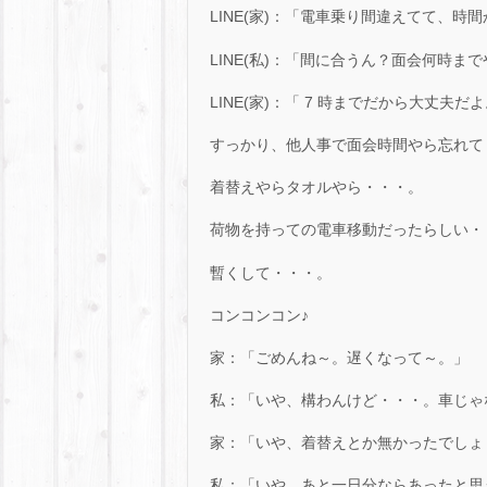
LINE(家)：「電車乗り間違えてて、時
LINE(私)：「間に合うん？面会何時ま
LINE(家)：「 7 時までだから大丈夫だ
すっかり、他人事で面会時間やら忘れて
着替えやらタオルやら・・・。
荷物を持っての電車移動だったらしい・
暫くして・・・。
コンコンコン♪
家：「ごめんね～。遅くなって～。」
私：「いや、構わんけど・・・。車じゃ
家：「いや、着替えとか無かったでしょ
私：「いや、あと一日分ならあったと思