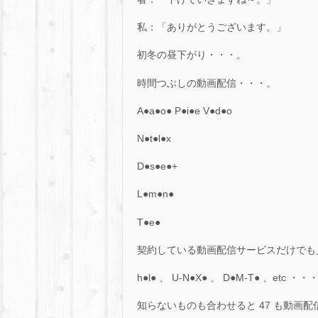
私：「ありがとうございます。」
初冬の昼下がり・・・。
時間つぶしの動画配信・・・。
A●a●o● P●i●e V●d●o
N●t●l●x
D●s●e●+
L●m●n●
T●e●
契約している動画配信サービスだけでも
h●l● 、 U-N●X● 、 D●M-T● 、etc ・・
知らないものも合わせると 47 も動画