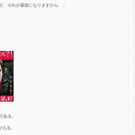
ど、それが最後になりますから。」
である。
 が入る。