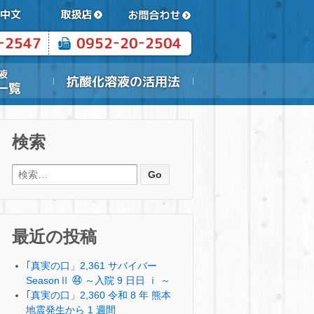
検索
検索:
最近の投稿
｢真実の口」2,361 サバイバー
SeasonⅡ ㊹ ～入院 9 日日 ⅰ ～
｢真実の口」2,360 令和 8 年 熊本
地震発生から 1 週間