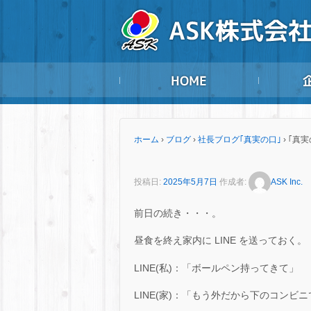
ホーム
›
ブログ
›
社長ブログ｢真実の口｣
›
｢真実
投稿日:
2025年5月7日
作成者:
ASK Inc.
前日の続き・・・。
昼食を終え家内に LINE を送っておく。
LINE(私)：「ボールペン持ってきて」
LINE(家)：「もう外だから下のコンビ