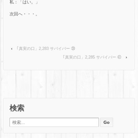
私：「はい。」
次回へ・・・。
‹
｢真実の口」2,283 サバイバー ㊴
｢真実の口」2,285 サバイバー ㊶
›
検索
検索: