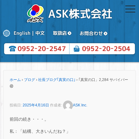
togg
navi
ホーム
›
ブログ
›
社長ブログ｢真実の口｣
›
｢真実の口」2,284 サバイバー
㊵
投稿日:
2025年4月16日
作成者:
ASK Inc.
前回の続き・・・。
私：「結構、大きいんだね？」