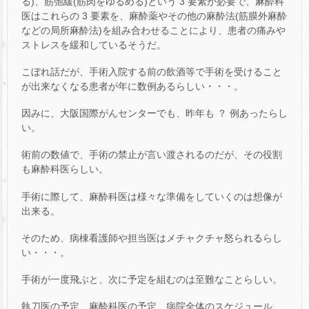
る)、筋弛緩(筋肉をゆるめる)という 3 要素が必要で、麻酔科
医はこれらの 3 要素を、麻酔薬やその他の麻酔法(筋膜外麻酔
などの局所麻酔法)を組み合わせることにより、患者の痛みや
ストレスを緩和しているそうだ。
こぼれ話だが、手術入院する前の飲酒等で手術を受けること
が出来なくなる患者が年に数例あるらしい・・・。
因みに、大阪国際がんセンターでも、昨年も ？ 例あったらし
い。
術前の数値で、手術の禁止が言い渡されるのだが、その役割
も麻酔科医らしい。
手術に際して、麻酔科医は様々な準備をしていくのは想像が
出来る。
そのため、病棟看護師や担当医はメチャクチャ怒られるらし
い・・・。
手術が一度飛ぶと、次に予定を組むのは至難なことらしい。
執刀医の予定、麻酔科医の予定、病院全体のスケジュール、