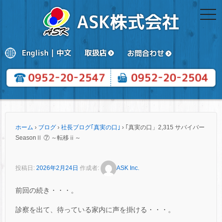
togg
navi
ホーム
›
ブログ
›
社長ブログ｢真実の口｣
›
｢真実の口」2,315 サバイバー
SeasonⅡ ⑦ ～転移ⅱ～
投稿日:
2026年2月24日
作成者:
ASK Inc.
前回の続き・・・。
診察を出て、待っている家内に声を掛ける・・・。