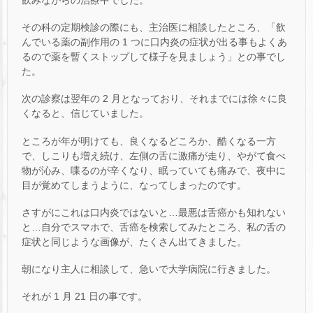
その科の定期検診の際にも、主治医に相談したところ、「飲
んでいる薬の副作用の 1 つに口内炎の症状が出る事もよくあ
るので薬を暫くストップして様子を見ましょう」との事でし
た。
次の診察は翌年の 2 月となっており、それまでには徐々に良
くなると、信じていました。
ところが年が明けても、良くなるどころか、酷くなる一方
で、しこりも増え続け、左側の舌に激痛が走り、やがて食べ
物が沁み、喋るのが辛くなり、眠っていても痛みで、夜中に
目が覚めてしまうように、なってしまったのです。
さすがにこれは口内炎ではないと…最悪は舌癌かも知れない
と…自分でスマホで、舌癌を検索してみたところ、私の舌の
症状と同じような画像が、たくさん出てきました。
朝になり主人に相談して、急いで大学病院に行きました。
それが 1 月 21 日の事です。