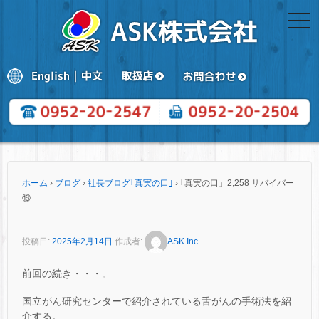
togg
navi
ホーム
›
ブログ
›
社長ブログ｢真実の口｣
›
｢真実の口」2,258 サバイバー
⑯
投稿日:
2025年2月14日
作成者:
ASK Inc.
前回の続き・・・。
国立がん研究センターで紹介されている舌がんの手術法を紹
介する。