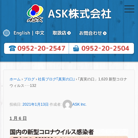
togg
navi
ホーム
›
ブログ
›
社長ブログ｢真実の口｣
›
｢真実の口」1,620 新型コロナ
ウィルス･･･132
投稿日:
2021年1月13日
作成者:
ASK Inc.
1
月 6 日