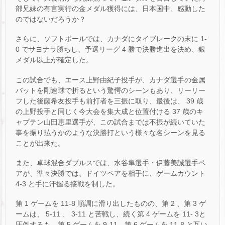
部兄妹の有言実行の金メダル獲得には、日本国中、感動した
のではないだろうか？
さらに、ソフトボールでは、カナダにタイブレークの末に 1-
0 でサヨナラ勝ちし、予選リーグ 4 勝で決勝進出を決め、銀
メダル以上が確定した。
この試合でも、エース上野由紀子投手が、カナダ選手の金属
バットを剛速球で折るという驚愕のシーンもあり、リーリー
フした後藤希友投手も前打者を三振に取り、最後は、 39 歳
の上野投手と同じく今大会を集大成と位置付ける 37 歳のキ
ャプテン山田恵里選手が、この試合までは不振が続いていた
事を振り払うかのような決勝打という様々な名シーンを見る
ことが出来た。
また、卓球混合ダブルスでは、水谷隼選手・伊藤美誠選手ペ
アが、準々決勝では、ドイツペアを相手に、ゲームカウント
4-3 と手に汗握る接戦を制した。
第 1 ゲームを 11-8 順調に滑り出したものの、第 2 、第 3 ゲ
ームは、 5-11 、 3-11 と苦戦し、続く第 4 ゲームを 11- 3と
圧倒するも、第 5 ゲームを 9-11、第 6 ゲームを 11-8 と互い