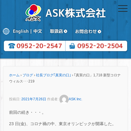
togg
navi
ホーム
›
ブログ
›
社長ブログ｢真実の口｣
›
｢真実の口」1,718 新型コロナ
ウィルス･･･219
投稿日:
2021年7月26日
作成者:
ASK Inc.
前回の続き・・・。
23 日(金)、コロナ禍の中、東京オリンピックが開幕した。