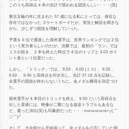
このうち高得点 4 本の合計で競われる競技らしい・・・(笑)
東京五輪の年に生まれた 57 歳になる私にとっては、身近な
存在ではなかった スケートボードだが、実況と解説を聞きな
がら、少しずつ競技を理解していった。
予選を 6 位で通過した堀米選手は、世界ランキングでは 2 位
という実力者らしいのだが、決勝では、最初の「ラン」では
ミスが続き、 2 本を終えた時点で 4 位のトップと 3.03 ポイ
ント差という位置だった。
しかし、「トリック」では、 9.03 、0.00 (ミス) 、 9.35 、
9.50 、 9.30 と高得点を叩き出し、合計 37.18 点を記録し、
全選手の競技が終わらないうちに、金メダル獲得を決定づけ
た。
堀米選手が 4 本目のトリックを終え、 9.50 という高得点を
出した直後には、映像が二重になる放送トラブルもあるな
ど、凝った演出(笑)も印象的だった・・・ε=ε=ε=ε=ε=ε=┌(;￣
◇￣)┘
そして、大会前から兄妹揃って、金メダルを公言していた阿