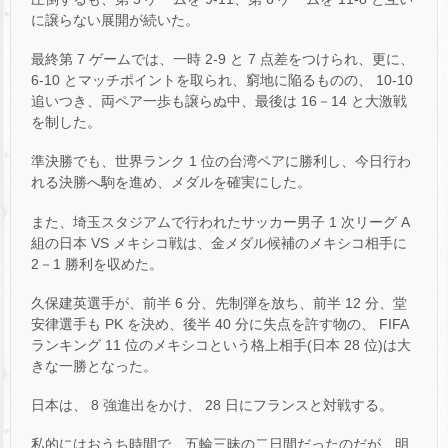
に譲らない展開が続いた。
最終第 7 ゲームでは、一時 2-9 と 7 点差をつけられ、更に、
6-10 とマッチポイントを取られ、窮地に陥るものの、 10-10
追いつき、両ペア一歩も譲らぬ中、最後は 16－14 と大激戦
を制した。
準決勝でも、世界ランク 1 位の台湾ペアに勝利し、今日行わ
れる決勝へ駒を進め、メダルを確実にした。
また、埼玉スタジアムで行われたサッカー男子 1 次リーグ A
組の日本 VS メキシコ戦は、金メダル候補のメキシコ相手に
2－1 勝利を収めた。
久保建英選手が、前半 6 分、先制弾を放ち、前半 12 分、堂
安律選手も PK を決め、後半 40 分に失点を許す物の、 FIFA
ランキング 11 位のメキシコという格上相手(日本 28 位)は大
きな一勝となった。
日本は、 8 強進出をかけ、 28 日にフランスと対戦する。
私的にはおうち時間で、五輪三昧の二日間だったのだが、明