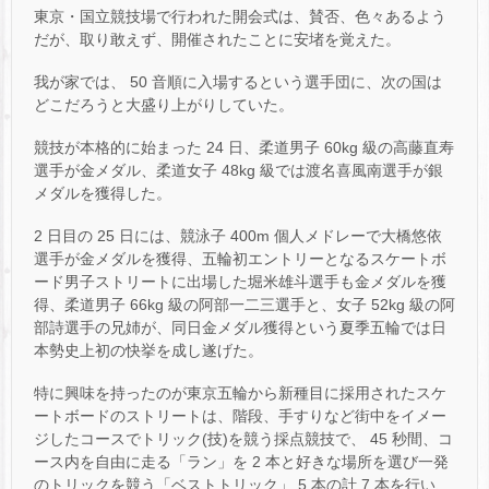
東京・国立競技場で行われた開会式は、賛否、色々あるよう
だが、取り敢えず、開催されたことに安堵を覚えた。
我が家では、 50 音順に入場するという選手団に、次の国は
どこだろうと大盛り上がりしていた。
競技が本格的に始まった 24 日、柔道男子 60kg 級の高藤直寿
選手が金メダル、柔道女子 48kg 級では渡名喜風南選手が銀
メダルを獲得した。
2 日目の 25 日には、競泳子 400m 個人メドレーで大橋悠依
選手が金メダルを獲得、五輪初エントリーとなるスケートボ
ード男子ストリートに出場した堀米雄斗選手も金メダルを獲
得、柔道男子 66kg 級の阿部一二三選手と、女子 52kg 級の阿
部詩選手の兄姉が、同日金メダル獲得という夏季五輪では日
本勢史上初の快挙を成し遂げた。
特に興味を持ったのが東京五輪から新種目に採用されたスケ
ートボードのストリートは、階段、手すりなど街中をイメー
ジしたコースでトリック(技)を競う採点競技で、 45 秒間、コ
ース内を自由に走る「ラン」を 2 本と好きな場所を選び一発
のトリックを競う「ベストトリック」 5 本の計 7 本を行い、