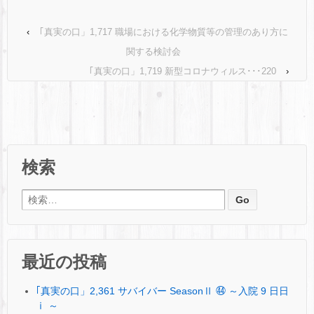
‹
｢真実の口」1,717 職場における化学物質等の管理のあり方に
関する検討会
｢真実の口」1,719 新型コロナウィルス･･･220
›
検索
検索:
最近の投稿
｢真実の口」2,361 サバイバー SeasonⅡ ㊹ ～入院 9 日日
ⅰ ～