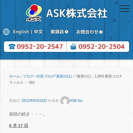
togg
navi
ホーム
›
ブログ
›
社長ブログ｢真実の口｣
›
｢真実の口」1,893 新型コロナ
ウィルス･･･381
投稿日:
2022年6月22日
作成者:
ASK Inc.
前回の続き・・・。
6 月 17 日