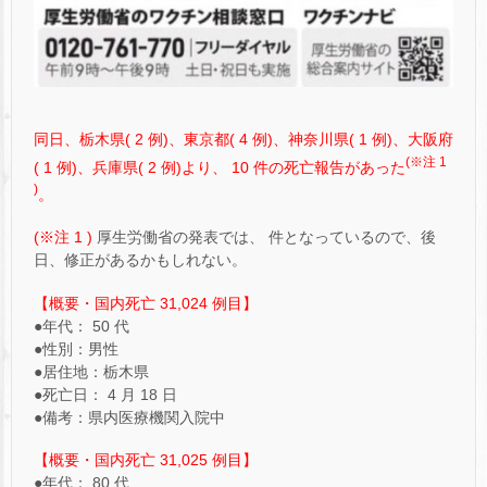
同日、栃木県( 2 例)、東京都( 4 例)、神奈川県( 1 例)、大阪府
(※注 1
( 1 例)、兵庫県( 2 例)より、 10 件の死亡報告があった
)
。
(※注 1 )
厚生労働省の発表では、 件となっているので、後
日、修正があるかもしれない。
【概要・国内死亡 31,024 例目】
●年代： 50 代
●性別：男性
●居住地：栃木県
●死亡日： 4 月 18 日
●備考：県内医療機関入院中
【概要・国内死亡 31,025 例目】
●年代： 80 代