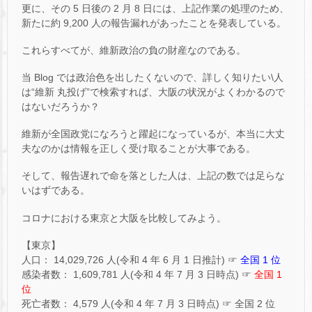
更に、その 5 日後の 2 月 8 日には、上記作業の処理のため、
新たに約 9,200 人の報告漏れがあったことを発表している。
これらすべてが、維新政治の負の財産なのである。
当 Blog では政治色を出したくないので、詳しく知りたい\人
は“維新 丸投げ”で検索すれば、大阪の状況がよくわかるので
はないだろうか？
維新が全国政党になろうと躍起になっているが、本当に大丈
夫なのかは情報を正しく受け取ることが大事である。
そして、報告遅れで命を落とした人は、上記の数では足らな
いはずである。
コロナにおける東京と大阪を比較してみよう。
【東京】
人口： 14,029,726 人(令和 4 年 6 月 1 日推計) ☞
全国 1 位
感染者数： 1,609,781 人(令和 4 年 7 月 3 日時点) ☞
全国 1
位
死亡者数： 4,579 人(令和 4 年 7 月 3 日時点) ☞ 全国 2 位