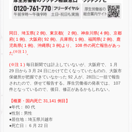
同日、埼玉県( 2 例)、東京都( 2 例)、神奈川県( 4 例)、京都
府( 1 例)、大阪府( 92 例)、兵庫県( 1 例)、福岡県( 2 例)、鹿
児島県( 1 例)、沖縄県( 3 例)より、 108 件の死亡報告があっ
(※注 1 )
た
。
(※注 1 )
毎日新聞では計上していないが、大阪府で、 1 月
29 日から 3 月 24 日にかけて亡くなっていたものの、大阪市
保健所が把握できていなかった 92 人が、28日に一括で報告
されたので、併せて報告する。厚生労働省の発表では、 107
件となっているので、後日、修正があるかもしれない。
【概要・国内死亡 31,141 例目】
●年代： 80 代
●性別：男性
●居住地：埼玉県川越市
●死亡日： 6 月 22 日