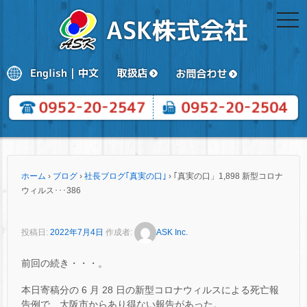
togg
navi
ホーム
›
ブログ
›
社長ブログ｢真実の口｣
›
｢真実の口」1,898 新型コロナ
ウィルス･･･386
投稿日:
2022年7月4日
作成者:
ASK Inc.
前回の続き・・・。
本日寄稿分の 6 月 28 日の新型コロナウィルスによる死亡報
告例で、大阪市からあり得ない報告があった。