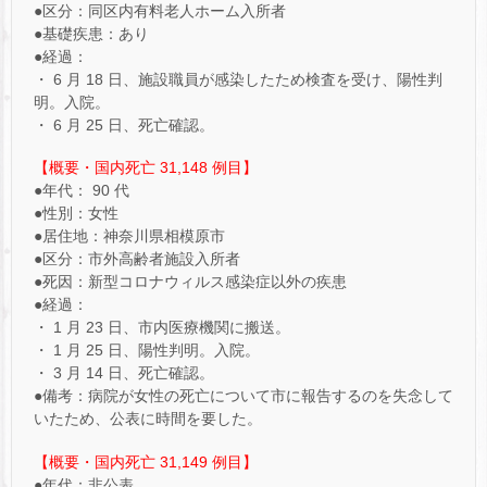
●区分：同区内有料老人ホーム入所者
●基礎疾患：あり
●経過：
・ 6 月 18 日、施設職員が感染したため検査を受け、陽性判
明。入院。
・ 6 月 25 日、死亡確認。
【概要・国内死亡 31,148 例目】
●年代： 90 代
●性別：女性
●居住地：神奈川県相模原市
●区分：市外高齢者施設入所者
●死因：新型コロナウィルス感染症以外の疾患
●経過：
・ 1 月 23 日、市内医療機関に搬送。
・ 1 月 25 日、陽性判明。入院。
・ 3 月 14 日、死亡確認。
●備考：病院が女性の死亡について市に報告するのを失念して
いたため、公表に時間を要した。
【概要・国内死亡 31,149 例目】
●年代：非公表