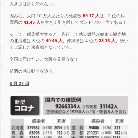
大きさは計り知れない。
因みに、人口 10 万人あたりの死者数
59.17 人
は、2 位の兵
庫県の
41.45 人
を大きく引き離してダントツの一位である！
そして、感染拡大すると、先行して感染爆発が始まる観光地
の北海道は 3 位の
40.45 人
、沖縄県は 4 位の
33.16 人
、続い
て上記した東京都となっている。
全国に届けたい、大阪を見習うな！
前週の感染動向を追う。
6 月 27 日