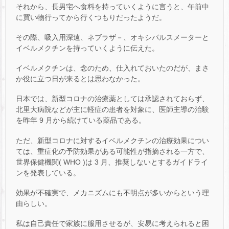
それから、長男宅へ食料を持っていくように言うと、午前中
に買い物行ってから行くつもりだったようだ。
その際、吸入用深遠、ネブラザ－、オキシパルスメーターと
イベルメクチンを持っていくように伝えた。
イベルメクチンは、念のため、仕入れておいたのだが、まさ
か役に立つ日が来るとは思わなかった。
日本では、新型コロナの治療薬としては承認されておらず、
北里大病院などが主に軽症の患者を対象に、医師主導の治験
を昨年 9 月から続けている薬品である。
ただ、新型コロナに対するイベルメクチンの治療効果につい
ては、重症化の予防効果がある可能性が指摘される一方で、
世界保健機関( WHO )は 3 月、推奨しないとするガイドライ
ンを発表している。
効果が不確実で、メカニズムにも不明点が多いからという理
由らしい。
私は自己責任で家族に服用させるが、安易に考えられると困