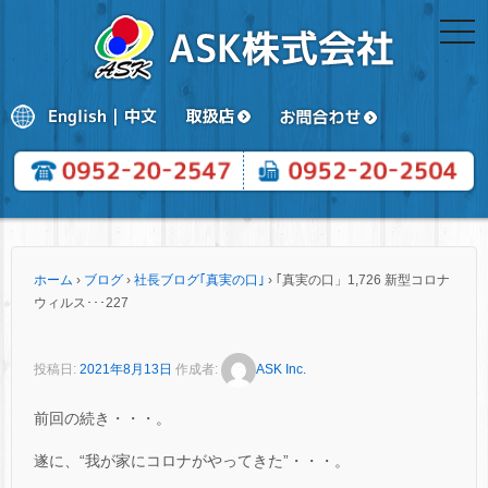
togg
navi
ホーム
›
ブログ
›
社長ブログ｢真実の口｣
›
｢真実の口」1,726 新型コロナ
ウィルス･･･227
投稿日:
2021年8月13日
作成者:
ASK Inc.
前回の続き・・・。
遂に、“我が家にコロナがやってきた”・・・。