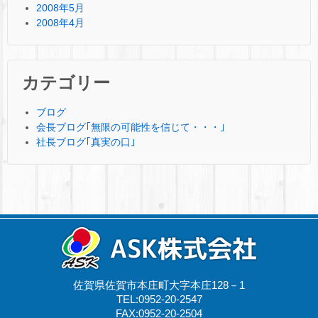
2008年5月
2008年4月
カテゴリー
ブログ
会長ブログ｢無限の可能性を信じて・・・｣
社長ブログ｢真実の口｣
佐賀県佐賀市本庄町大字本庄128－1
TEL:0952-20-2547
FAX:0952-20-2504