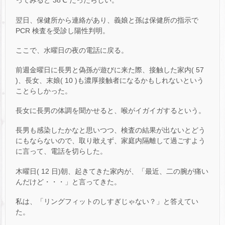
ってみると 38℃ だったらしい。
翌日、保健所から連絡があり、義娘と孫は保健所の指示で
PCR 検査を受診し陽性判明。
ここで、水曜日の夜の電話に戻る。
前週金曜日に長男と偽孫が遊びに来た際、接触した家内( 57
)、長女、末娘( 10 )も濃厚接触者になるかもしれないという
ことらしかった。
長女に長男の体調を聞かせると、喉がイガイガするという。
長男も感染したかなと思いつつ、検査の結果が出ないとどう
にもならないので、取り敢えず、家庭内隔離して過ごすよう
に言って、電話を切らした。
木曜日( 12 日)朝、起きてきた家内が、「最近、二の腕が痛い
んだけど・・・」と言ってきた。
私は、「リングフィットのしすぎじゃない？」と答えてい
た。