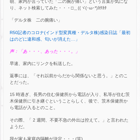
朝、家内が言っていた「二の腕が痛い」という言葉が気にな
り、ネット検索してみた・・・□＿((ヾ(･ω･*)ｶﾀｶﾀ
「デルタ株 二の腕痛い」
R50記者のコロナ(インド型変異種・デルタ株)感染日誌「最初
はのどに違和感、匂いが消えた…」
声：「あ・・・、あった・・・。」
早速、家内にリンクを転送した。
返事には、「それ以前からだから関係ないと思う。」とのこ
とだった。
15 時過ぎ、長男の住む保健所から電話が入り、私等が住む茨
木保健所に引き継ぐということらしく、後で、茨木保健所か
ら電話が入るとのこと。
その際、「 2 週間、不要不急の外出は控えて。」と言われた
ようだ。
我が家も家庭内隔離が決定・・・(笑)