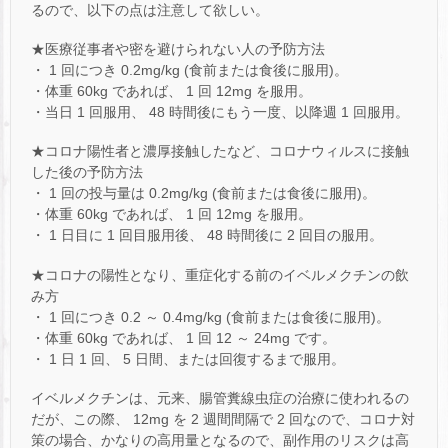
るので、以下の点は注意して欲しい。
★医療従事者や密を避けられない人の予防方法
・ 1 回につき 0.2mg/kg (食前または食後に服用)。
・体重 60kg であれば、 1 回 12mg を服用。
・当日 1 回服用、 48 時間後にもう一度、以降週 1 回服用。
★コロナ陽性者と濃厚接触したなど、コロナウィルスに接触
した後の予防方法
・ 1 回の投与量は 0.2mg/kg (食前または食後に服用)。
・体重 60kg であれば、 1 回 12mg を服用。
・ 1 日目に 1 回目服用後、 48 時間後に 2 回目の服用。
★コロナの陽性となり、重症化する前のイベルメクチンの飲
み方
・ 1 回につき 0.2 ～ 0.4mg/kg (食前または食後に服用)。
・体重 60kg であれば、 1 回 12 ～ 24mg です。
・ 1 日 1 回、 5 日間、または回復するまで服用。
イベルメクチンは、元来、腸管糞線虫症の治療に使われるの
だが、この際、 12mg を 2 週間間隔で 2 回なので、コロナ対
策の場合、かなりの高用量となるので、副作用のリスクは高