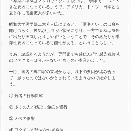
「感染の増減は 2 ケ月サイクル」説では、“季節”が 1 つの大
きな要因になっているようで、アメリカ、ドイツ、日本とも
夏と冬に感染拡大が多いのだ。
昭和大学医学部二木芳人氏によると、「夏冬というのは窓を
開けづらく、換気がしづらい状況になり、一方で春秋は屋外
に出たり換気したりしやすいということで、そのあたりが季
節性要因になっている可能性がある」ということらしい。
まあ、諸説あるようだが、専門家でも確信ん得た感染者急減
のファクターは分からないと言うのが本音のようだ。
一応、国内の専門家の立場からは、以下の要因が絡み合っ
て、減ったのではないかとされているようなので紹介しよ
う。
① 若者の行動変容
② 多くの人が感染し免疫を獲得
③ 天候の影響
④ ワクチンが絶大な効果発揮