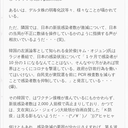
あるいは、デルタ株の弱毒化説等々、様々なことが囁かれて
いる。
ただ、隣国では、日本の新規感染者数が激減について、日本
の当局が不正に数値を操作しているかのように指摘する声が
相次いでいるようだ・・・(笑)。
韓国の左派論客として知られる金於俊(キム・オジュン)氏は
ラジオ番組で、日本の感染状況について「 1 ケ月で感染者が
10 分の 1 になるなんてことはない。そんなやり方があれば世
界はとっくにコロナを撃退している。政府が詐欺行為を働い
てはいけない。自民党が衆院選を前に PCR 検査数を減らす
ことで感染者数を抑制している。」と発言している・・・
(爆)。
その韓国で、はワクチン接種が進んでいるにもかかわらず、
新規感染者数は 2,000 人規模で高止まりしており、かつて
は、文在寅(ムン・ジェイン)大統領が自画自賛した「Ｋ防
疫」は見る影もないようだ・・・(*ノ∀｀)ノ゛))アヒャヒャ
何はともあれ、感染急減の要因が分かりさえすれば、第 6 波