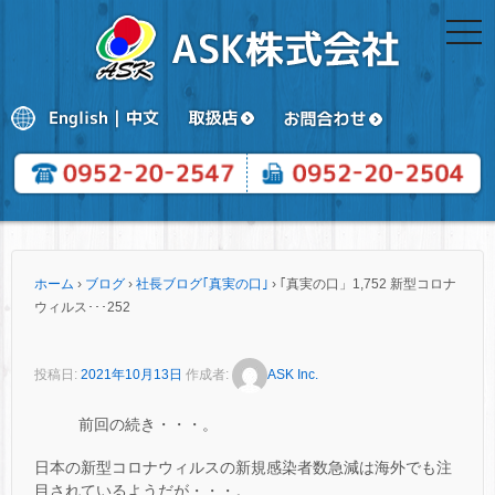
togg
navi
ホーム
›
ブログ
›
社長ブログ｢真実の口｣
›
｢真実の口」1,752 新型コロナ
ウィルス･･･252
投稿日:
2021年10月13日
作成者:
ASK Inc.
前回の続き・・・。
日本の新型コロナウィルスの新規感染者数急減は海外でも注
目されているようだが・・・。