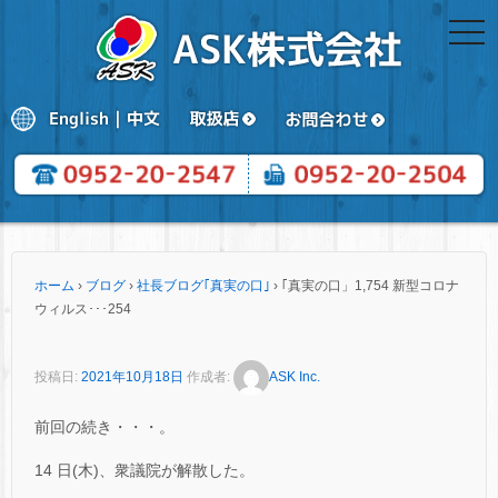
togg
navi
ホーム
›
ブログ
›
社長ブログ｢真実の口｣
›
｢真実の口」1,754 新型コロナ
ウィルス･･･254
投稿日:
2021年10月18日
作成者:
ASK Inc.
前回の続き・・・。
14 日(木)、衆議院が解散した。