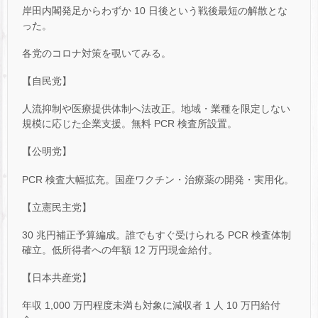
岸田内閣発足からわずか 10 日後という戦後最短の解散とな
った。
各党のコロナ対策を覗いてみる。
【自民党】
人流抑制や医療提供体制へ法改正。地域・業種を限定しない
規模に応じた企業支援。無料 PCR 検査所設置。
【公明党】
PCR 検査大幅拡充。国産ワクチン・治療薬の開発・実用化。
【立憲民主党】
30 兆円補正予算編成。誰でもすぐ受けられる PCR 検査体制
確立。低所得者への年額 12 万円現金給付。
【日本共産党】
年収 1,000 万円程度未満も対象に減収者 1 人 10 万円給付