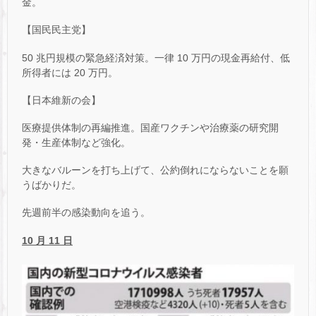
金。
【国民民主党】
50 兆円規模の緊急経済対策。一律 10 万円の現金再給付、低
所得者には 20 万円。
【日本維新の会】
医療提供体制の再編推進。国産ワクチンや治療薬の研究開
発・生産体制など強化。
大きなバルーンを打ち上げて、公約倒れにならないことを願
うばかりだ。
先週前半の感染動向を追う。
10 月 11 日