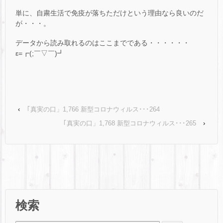
単に、自粛生活で免疫が落ちただけという理由なら良いのだ
が・・・。
データから読み取れるのはここまでである・・・・・・
ε=┏(;￣▽￣)┛
‹
｢真実の口」1,766 新型コロナウィルス･･･264
｢真実の口」1,768 新型コロナウィルス･･･265
›
検索