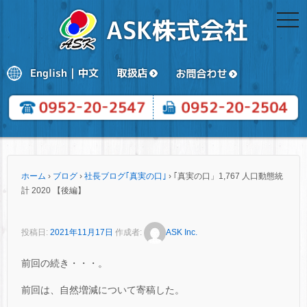
togg
navi
ホーム
›
ブログ
›
社長ブログ｢真実の口｣
›
｢真実の口」1,767 人口動態統
計 2020 【後編】
投稿日:
2021年11月17日
作成者:
ASK Inc.
前回の続き・・・。
前回は、自然増減について寄稿した。