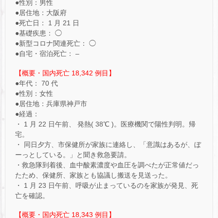
●性別：男性
●居住地：大阪府
●死亡日： 1 月 21 日
●基礎疾患： ◯
●新型コロナ関連死亡： ◯
●自宅・宿泊死亡： –
【概要・国内死亡 18,342 例目】
●年代： 70 代
●性別：女性
●居住地：兵庫県神戸市
●経過：
・ 1 月 22 日午前、 発熱( 38℃ )。医療機関で陽性判明。帰
宅。
・ 同日夕方、市保健所が家族に連絡し、「意識はあるが、ぼ
ーっとしている。」と聞き救急要請。
・救急隊到着後、血中酸素濃度や血圧を調べたが正常値だっ
たため、保健所、家族とも協議し搬送を見送った。
・ 1 月 23 日午前、呼吸が止まっているのを家族が発見、死
亡を確認。
【概要・国内死亡 18,343 例目】