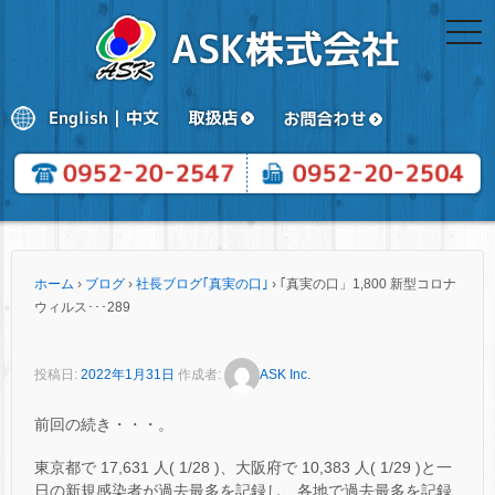
togg
navi
ホーム
›
ブログ
›
社長ブログ｢真実の口｣
›
｢真実の口」1,800 新型コロナ
ウィルス･･･289
投稿日:
2022年1月31日
作成者:
ASK Inc.
前回の続き・・・。
東京都で 17,631 人( 1/28 )、大阪府で 10,383 人( 1/29 )と一
日の新規感染者が過去最多を記録し、各地で過去最多を記録