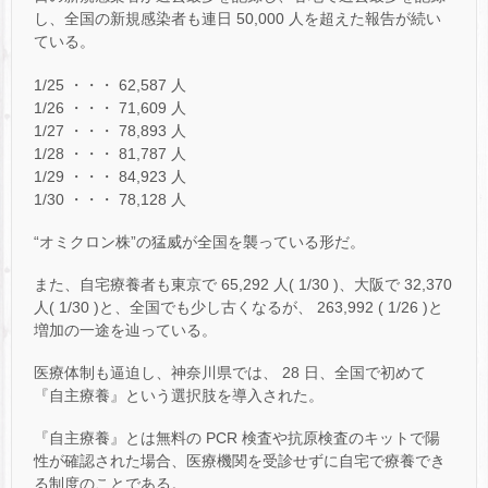
し、全国の新規感染者も連日 50,000 人を超えた報告が続い
ている。
1/25 ・・・ 62,587 人
1/26 ・・・ 71,609 人
1/27 ・・・ 78,893 人
1/28 ・・・ 81,787 人
1/29 ・・・ 84,923 人
1/30 ・・・ 78,128 人
“オミクロン株”の猛威が全国を襲っている形だ。
また、自宅療養者も東京で 65,292 人( 1/30 )、大阪で 32,370
人( 1/30 )と、全国でも少し古くなるが、 263,992 ( 1/26 )と
増加の一途を辿っている。
医療体制も逼迫し、神奈川県では、 28 日、全国で初めて
『自主療養』という選択肢を導入された。
『自主療養』とは無料の PCR 検査や抗原検査のキットで陽
性が確認された場合、医療機関を受診せずに自宅で療養でき
る制度のことである。