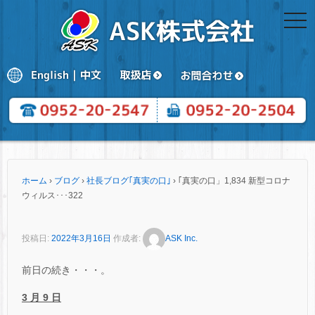
togg
navi
ホーム
›
ブログ
›
社長ブログ｢真実の口｣
›
｢真実の口」1,834 新型コロナ
ウィルス･･･322
投稿日:
2022年3月16日
作成者:
ASK Inc.
前日の続き・・・。
3 月 9 日