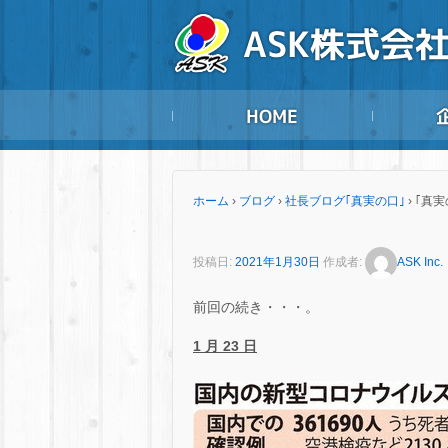
ホーム
›
ブログ
›
社長ブログ｢真実の口｣
›
｢真実
投稿日:
2021年1月30日
作成者:
ASK Inc.
前回の続き・・・。
1 月 23 日