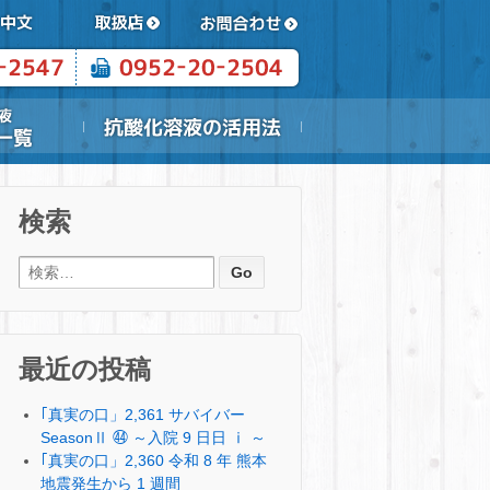
検索
検索:
最近の投稿
｢真実の口」2,361 サバイバー
SeasonⅡ ㊹ ～入院 9 日日 ⅰ ～
｢真実の口」2,360 令和 8 年 熊本
地震発生から 1 週間