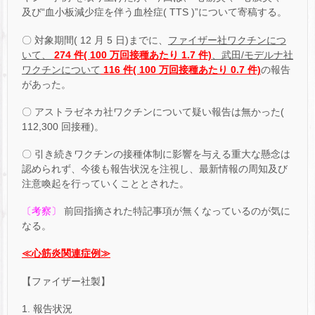
及び“血小板減少症を伴う血栓症( TTS )”について寄稿する。
〇 対象期間( 12 月 5 日)までに、
ファイザー社ワクチンにつ
いて、
274 件( 100 万回接種あたり 1.7 件)
、武田/モデルナ社
ワクチンについて
116 件( 100 万回接種あたり 0.7 件)
の報告
があった。
〇 アストラゼネカ社ワクチンについて疑い報告は無かった(
112,300 回接種)。
〇 引き続きワクチンの接種体制に影響を与える重大な懸念は
認められず、今後も報告状況を注視し、最新情報の周知及び
注意喚起を行っていくこととされた。
〔考察〕
前回指摘された特記事項が無くなっているのが気に
なる。
≪心筋炎関連症例≫
【ファイザー社製】
1. 報告状況