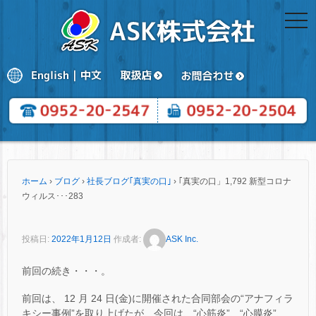
togg
navi
ホーム
›
ブログ
›
社長ブログ｢真実の口｣
›
｢真実の口」1,792 新型コロナ
ウィルス･･･283
投稿日:
2022年1月12日
作成者:
ASK Inc.
前回の続き・・・。
前回は、 12 月 24 日(金)に開催された合同部会の“アナフィラ
キシー事例”を取り上げたが、今回は、“心筋炎”、“心膜炎”、