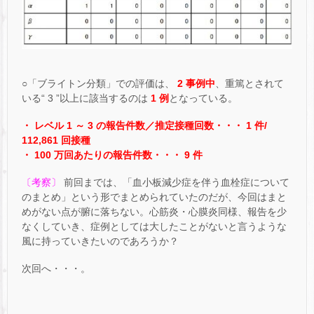
○「ブライトン分類」での評価は、
2 事例中
、重篤とされて
いる“ 3 ”以上に該当するのは
1 例
となっている。
・ レベル 1 ～ 3 の報告件数／推定接種回数・・・ 1 件/
112,861 回接種
・ 100 万回あたりの報告件数・・・ 9 件
〔考察〕
前回までは、「血小板減少症を伴う血栓症について
のまとめ」という形でまとめられていたのだが、今回はまと
めがない点が腑に落ちない。心筋炎・心膜炎同様、報告を少
なくしていき、症例としては大したことがないと言うような
風に持っていきたいのであろうか？
次回へ・・・。