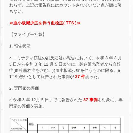
わらず、上記の報告数にはカウントされていない点が腑に落
ちない。
≪血小板減少症を伴う血栓症( TTS )≫
【ファイザー社製】
1. 報告状況
○ コミナティ筋注の副反応疑い報告において、令和 3 年 8 月
3 日から令和 3 年 12 月 5 日までに、製造販売業者から血栓
症(血栓塞栓症を含む。)(血小板減少症を伴うものに限る。)(
TTS )疑いとして報告された事例が
37 件
あった。
2. 専門家の評価
○ 令和 3 年 12月 5 日までに報告された
37 事例
を対象に、専
門家の評価を実施。