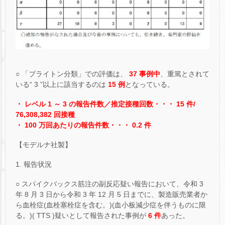
○ 「ブライトン分類」での評価は、
37 事例中
、重篤とされて
いる“ 3 ”以上に該当するのは
15 例
となっている。
・ レベル 1 ～ 3 の報告件数／推定接種回数・・・ 15 件/
76,308,382 回接種
・ 100 万回あたりの報告件数・・・ 0.2 件
【モデルナ社製】
1. 報告状況
○ スパイクバックス筋注の副反応疑い報告において、令和 3
年 8 月 3 日から令和 3 年 12 月 5 日までに、製造販売業者か
ら血栓症(血栓塞栓症を含む。)(血小板減少症を伴うものに限
る。)( TTS )疑いとして報告された事例が
6 件
あった。