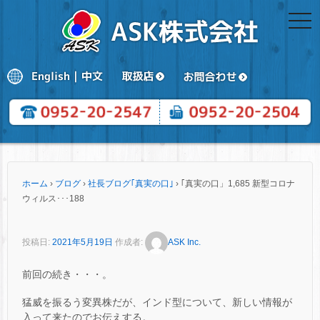
togg
navi
ホーム
›
ブログ
›
社長ブログ｢真実の口｣
›
｢真実の口」1,685 新型コロナ
ウィルス･･･188
投稿日:
2021年5月19日
作成者:
ASK Inc.
前回の続き・・・。
猛威を振るう変異株だが、インド型について、新しい情報が
入って来たのでお伝えする。