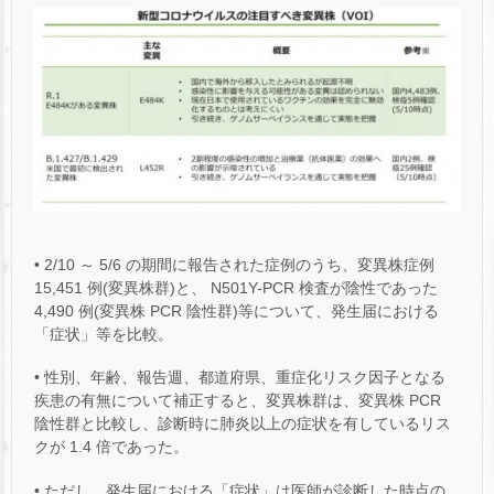
• 2/10 ～ 5/6 の期間に報告された症例のうち、変異株症例
15,451 例(変異株群)と、 N501Y-PCR 検査が陰性であった
4,490 例(変異株 PCR 陰性群)等について、発生届における
「症状」等を比較。
• 性別、年齢、報告週、都道府県、重症化リスク因子となる
疾患の有無について補正すると、変異株群は、変異株 PCR
陰性群と比較し、診断時に肺炎以上の症状を有しているリス
クが 1.4 倍であった。
• ただし、発生届における「症状」は医師が診断した時点の