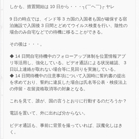
しかも、措置開始は 10 日から・・・┐(￣ヘ￣)┌ ヤレ
9 日の時点では、インド等 3 カ国の入国者も国が確保する宿
泊施設で入国後 3 日間とどめてウイルス検査を行い、陰性の
場合のみ自宅などでの待機に移ることができる。
その後は・・・。
◆ 14 日間自宅待機中のフォローアップ体制を位置情報アプ
リ等活用し、強化している。ビデオ通話による状況確認、 3
日以上連絡が取れない場合等に見回りを実施している。
◆ 14 日間待機中の注意事項について入国時に誓約書の提出
を求めており、誓約に違反した場合は氏名等公表・検疫法上
の停留・在留資格取消等の対象となる。
これを見て、誰が、国の言うとおりに行動するのだろうか？
電話を置いて、外に出れば分からない。
ビデオ通話も、事前に背景を撮っていれば、誤魔化しはき
く。