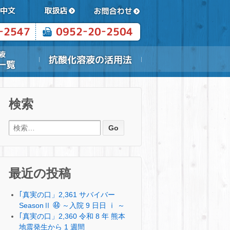
検索
検索:
最近の投稿
｢真実の口」2,361 サバイバー
SeasonⅡ ㊹ ～入院 9 日日 ⅰ ～
｢真実の口」2,360 令和 8 年 熊本
地震発生から 1 週間