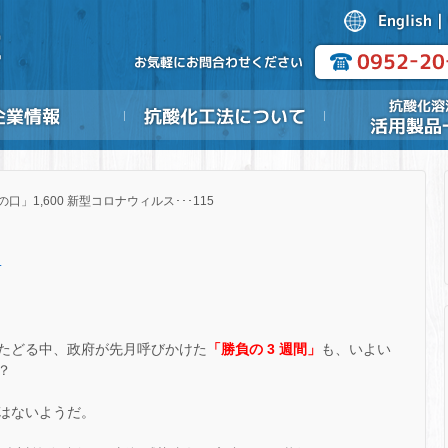
の口」1,600 新型コロナウィルス･･･115
.
たどる中、政府が先月呼びかけた
「勝負の 3 週間」
も、いよい
？
はないようだ。