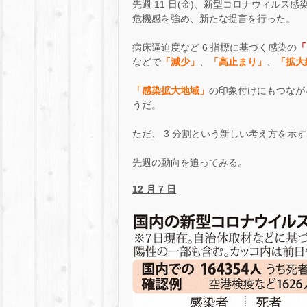
先週 11 日(金)、新型コロナウィル
危機感を強め、新たな提言を行った。
病床逼迫度など 6 指標に基づく感染の
「
などで
「減少」
、
「高止まり」
、
「拡大
「感染拡大地域」
の印象付けにもつなが
うだ。
ただ、 3 分割という新しい考え方を
先週の動向を追ってみる。
12
月 7 日