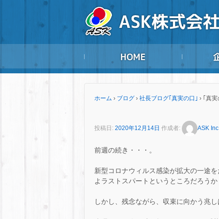
ホーム
›
ブログ
›
社長ブログ｢真実の口｣
›
｢真実
投稿日:
2020年12月14日
作成者:
ASK Inc
前週の続き・・・。
新型コロナウィルス感染が拡大の一途を
よラストスパートというところだろうか
しかし、残念ながら、収束に向かう兆し