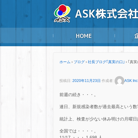
ホーム
›
ブログ
›
社長ブログ｢真実の口｣
›
｢真実
投稿日:
2020年11月23日
作成者:
ASK Inc
前週の続き・・・。
連日、新規感染者数が過去最高という数
統計上、検査が少ない休み明けの月曜日
全国では・・・・。
11/17 ・・・ 1,698 人