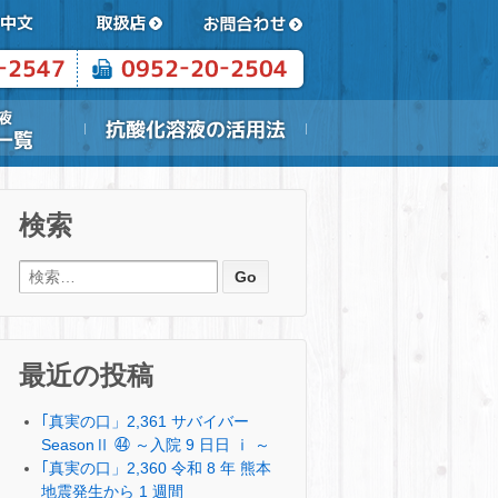
検索
検索:
最近の投稿
｢真実の口」2,361 サバイバー
SeasonⅡ ㊹ ～入院 9 日日 ⅰ ～
｢真実の口」2,360 令和 8 年 熊本
地震発生から 1 週間