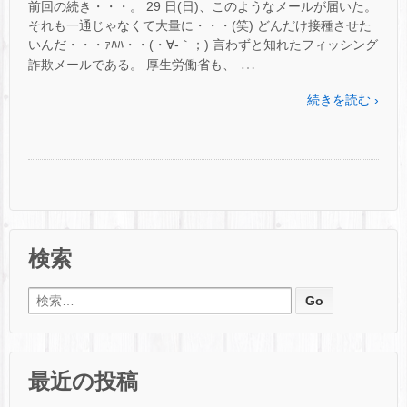
前回の続き・・・。 29 日(日)、このようなメールが届いた。
それも一通じゃなくて大量に・・・(笑) どんだけ接種させた
いんだ・・・ｧﾊﾊ・・(・∀-｀；) 言わずと知れたフィッシング
…
詐欺メールである。 厚生労働省も、
続きを読む ›
検索
検索:
最近の投稿