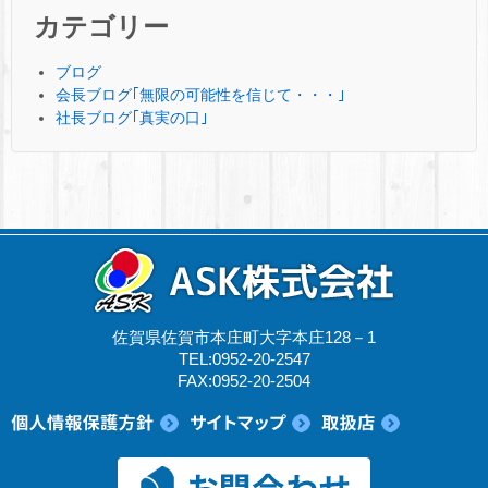
カテゴリー
ブログ
会長ブログ｢無限の可能性を信じて・・・｣
社長ブログ｢真実の口｣
佐賀県佐賀市本庄町大字本庄128－1
TEL:0952-20-2547
FAX:0952-20-2504