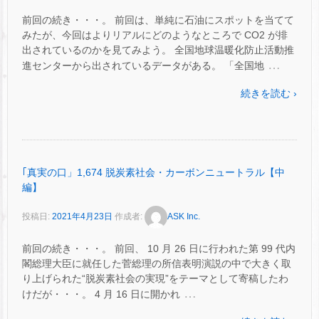
前回の続き・・・。 前回は、単純に石油にスポットを当てて
みたが、今回はよりリアルにどのようなところで CO2 が排
出されているのかを見てみよう。 全国地球温暖化防止活動推
…
進センターから出されているデータがある。 「全国地
続きを読む ›
｢真実の口」1,674 脱炭素社会・カーボンニュートラル【中
編】
投稿日:
2021年4月23日
作成者:
ASK Inc.
前回の続き・・・。 前回、 10 月 26 日に行われた第 99 代内
閣総理大臣に就任した菅総理の所信表明演説の中で大きく取
り上げられた“脱炭素社会の実現”をテーマとして寄稿したわ
…
けだが・・・。 4 月 16 日に開かれ