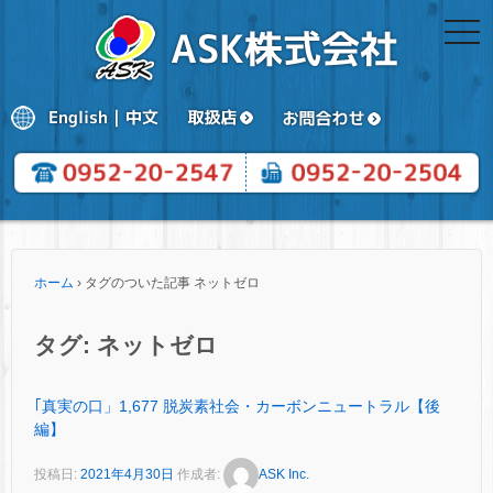
togg
navi
ホーム
›
タグのついた記事 ネットゼロ
タグ:
ネットゼロ
｢真実の口」1,677 脱炭素社会・カーボンニュートラル【後
編】
投稿日:
2021年4月30日
作成者:
ASK Inc.