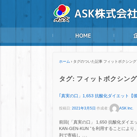
ホーム
›
タグのついた記事 フィットボクシング
タグ:
フィットボクシング
｢真実の口」1,653 抗酸化ダイエット【
投稿日:
2021年3月5日
作成者:
ASK Inc.
前回(「真実の口」 1,650 抗酸化ダ
KAN-GEN-KUN ”を利用すること
…
列で寄稿し