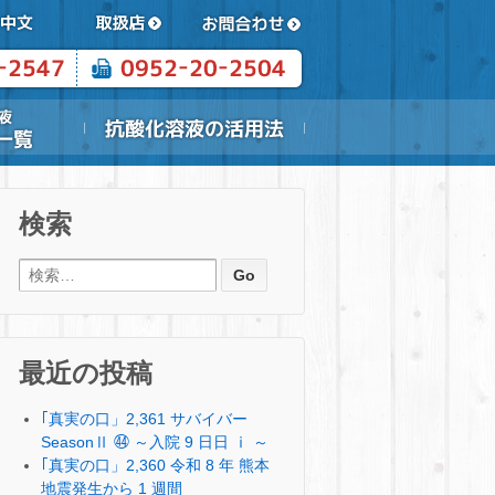
検索
検索:
最近の投稿
｢真実の口」2,361 サバイバー
SeasonⅡ ㊹ ～入院 9 日日 ⅰ ～
｢真実の口」2,360 令和 8 年 熊本
地震発生から 1 週間