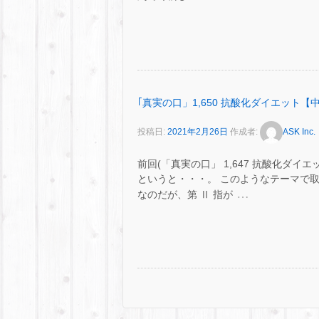
｢真実の口」1,650 抗酸化ダイエット【
投稿日:
2021年2月26日
作成者:
ASK Inc.
前回(「真実の口」 1,647 抗酸化ダ
というと・・・。 このようなテーマで
…
なのだが、第 Ⅱ 指が