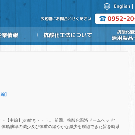
後編】
イエット【中編】)の続き・・・。 前回、抗酸化温浴ドームベッド“
により、体脂肪率の減少及び体重の緩やかな減少を確認できた旨を時系