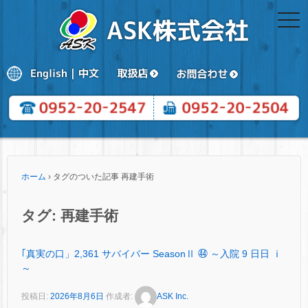
togg
navi
ホーム
›
タグのついた記事 再建手術
タグ:
再建手術
｢真実の口」2,361 サバイバー SeasonⅡ ㊹ ～入院 9 日日 ⅰ
～
投稿日:
2026年8月6日
作成者:
ASK Inc.