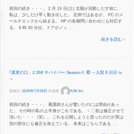
前回の続き・・・。 2 月 15 日(土) 太陽が活動しだす前に、
私は、少しだけ早く動き出した。 定例ではあるが、 PC のメ
ールチエックから始まる。 HP の各種問い合わせにも対応す
…
る。 6 時 30 分位、ドアがノッ
続きを読む ›
｢真実の口」2,358 サバイバー SeasonⅡ ㊸ ～入院 8 日日 ⅳ
～
投稿日:
2026年7月28日
作成者:
ASK Inc.
前回の続き・・・。 看護師さんが驚いたのには理由があっ
た。 その時の私の上半身がこれである。 ☟ 〇首は修正させて
頂いた・・・（笑）。 これを公開しようと思ったのだが実は
…
別の部分にも修正を加えている。 本来はこちらである