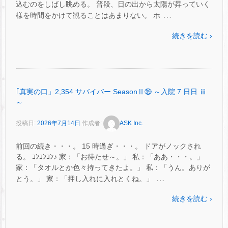
込むのをしばし眺める。 普段、日の出から太陽が昇っていく
…
様を時間をかけて観ることはあまりない。 ホ
続きを読む ›
｢真実の口」2,354 サバイバー SeasonⅡ㊴ ～入院 7 日日 ⅲ
～
投稿日:
2026年7月14日
作成者:
ASK Inc.
前回の続き・・・。 15 時過ぎ・・・。 ドアがノックされ
る。 ｺﾝｺﾝｺﾝ♪ 家：「お待たせ～。」 私：「ああ・・・。」
家：「タオルとか色々持ってきたよ。」 私：「うん。ありが
…
とう。」 家：「押し入れに入れとくね。」
続きを読む ›