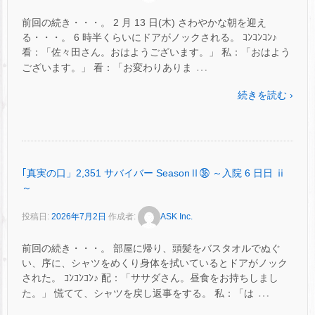
前回の続き・・・。 2 月 13 日(木) さわやかな朝を迎え
る・・・。 6 時半くらいにドアがノックされる。 ｺﾝｺﾝｺﾝ♪
看：「佐々田さん。おはようございます。」 私：「おはよう
…
ございます。」 看：「お変わりありま
続きを読む ›
｢真実の口」2,351 サバイバー SeasonⅡ㊱ ～入院 6 日日 ⅱ
～
投稿日:
2026年7月2日
作成者:
ASK Inc.
前回の続き・・・。 部屋に帰り、頭髪をバスタオルでぬぐ
い、序に、シャツをめくり身体を拭いているとドアがノック
された。 ｺﾝｺﾝｺﾝ♪ 配：「ササダさん。昼食をお持ちしまし
…
た。」 慌てて、シャツを戻し返事をする。 私：「は