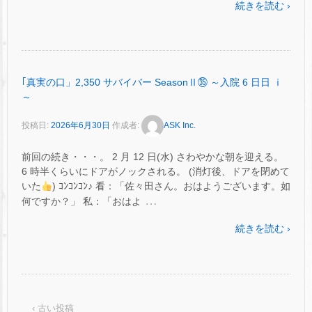
続きを読む ›
｢真実の口」2,350 サバイバー SeasonⅡ㉟ ～入院 6 日日 ⅰ
～
投稿日:
2026年6月30日
作成者:
ASK Inc.
前回の続き・・・。 2 月 12 日(水) さわやかな朝を迎える。
6 時半くらいにドアがノックされる。 (消灯後、ドアを閉めて
いた
) ｺﾝｺﾝｺﾝ♪ 看：「佐々田さん。おはようございます。如
…
何ですか？」 私：「おはよ
続きを読む ›
‹ 古い投稿