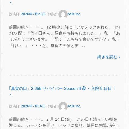
～
投稿日:
2026年7月21日
作成者:
ASK Inc.
前回の続き・・・。 12 時少し前にドアがノックされた。 ｺﾝｺ
ﾝｺﾝ♪ 配：「佐々田さん。昼食をお持ちしました。」 私：「あ
りがとうございます。」 配：「こちらで良いですか？」 私：
…
「はい。」 ・・・と、昼食の画像とデ
続きを読む ›
｢真実の口」2,355 サバイバー SeasonⅡ㊵ ～入院 8 日日 ⅰ
～
投稿日:
2026年7月16日
作成者:
ASK Inc.
前回の続き・・・。 2 月 14 日(金)。 この日も清々しい朝を
迎える。 カーテンを開け、ベッドに戻り、部屋に朝陽が差し