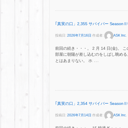
｢真実の口」2,355 サバイバー SeasonⅡ
投稿日:
2026年7月16日
作成者:
ASK Inc.
前回の続き・・・。 2 月 14 日(金
部屋に朝陽が差し込むのをしばし眺める
…
とはあまりない。 ホ
｢真実の口」2,354 サバイバー SeasonⅡ
投稿日:
2026年7月14日
作成者:
ASK Inc.