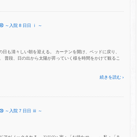
㊵ ～入院 8 日日 ⅰ ～
)。 この日も清々しい朝を迎える。 カーテンを開け、ベッドに戻り、
。 普段、日の出から太陽が昇っていく様を時間をかけて観るこ
続きを読む ›
㊴ ～入院 7 日日 ⅲ ～