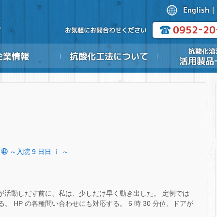
 ㊹ ～入院 9 日日 ⅰ ～
) 太陽が活動しだす前に、私は、少しだけ早く動き出した。 定例では
。 HP の各種問い合わせにも対応する。 6 時 30 分位、ドアが