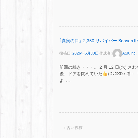
｢真実の口」2,350 サバイバー SeasonⅡ
投稿日:
2026年6月30日
作成者:
ASK Inc.
前回の続き・・・。 2 月 12 日(水)
後、ドアを閉めていた
) ｺﾝｺﾝｺﾝ
…
よ
‹ 古い投稿