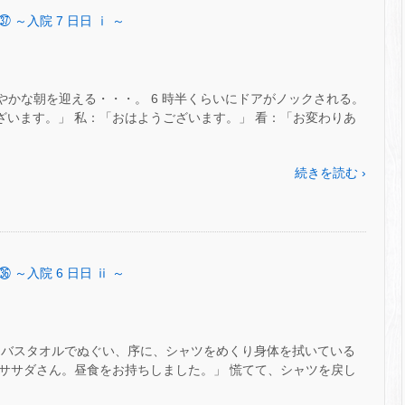
㊲ ～入院 7 日日 ⅰ ～
 さわやかな朝を迎える・・・。 6 時半くらいにドアがノックされる。
うございます。」 私：「おはようございます。」 看：「お変わりあ
続きを読む ›
㊱ ～入院 6 日日 ⅱ ～
をバスタオルでぬぐい、序に、シャツをめくり身体を拭いている
配：「ササダさん。昼食をお持ちしました。」 慌てて、シャツを戻し