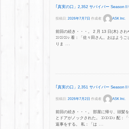
｢真実の口」2,352 サバイバー SeasonⅡ
投稿日:
2026年7月7日
作成者:
ASK Inc.
前回の続き・・・。 2 月 13 日(木)
ｺﾝｺﾝｺﾝ♪ 看：「佐々田さん。おはよ
…
りま
｢真実の口」2,351 サバイバー SeasonⅡ
投稿日:
2026年7月2日
作成者:
ASK Inc.
前回の続き・・・。 部屋に帰り、頭髪
とドアがノックされた。 ｺﾝｺﾝｺﾝ♪ 
…
返事をする。 私：「は