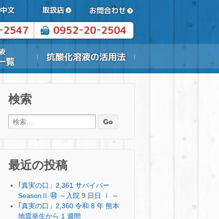
検索
検索:
最近の投稿
｢真実の口」2,361 サバイバー
SeasonⅡ ㊹ ～入院 9 日日 ⅰ ～
｢真実の口」2,360 令和 8 年 熊本
地震発生から 1 週間