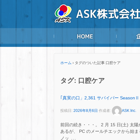
ホーム
›
タグのついた記事 口腔ケア
タグ:
口腔ケア
｢真実の口」2,361 サバイバー SeasonⅡ
投稿日:
2026年8月6日
作成者:
ASK Inc.
前回の続き・・・。 2 月 15 日(土
あるが、 PC のメールチエックから始まる
…
ノッ