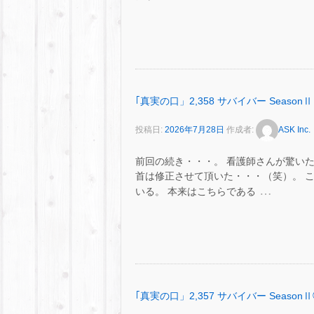
｢真実の口」2,358 サバイバー SeasonⅡ
投稿日:
2026年7月28日
作成者:
ASK Inc.
前回の続き・・・。 看護師さんが驚いた
首は修正させて頂いた・・・（笑）。 
…
いる。 本来はこちらである
｢真実の口」2,357 サバイバー SeasonⅡ