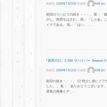
投稿日:
2026年7月23日
作成者:
ASK Inc.
前回のリハビリの続き・・・。 医：「
少し、休憩をはさむ。 医：「じゃあ、
…
イクである。 私：「はい。
｢真実の口」2,356 サバイバー SeasonⅡ
投稿日:
2026年7月21日
作成者:
ASK Inc.
前回の続き・・・。 12 時少し前にドアが
した。」 私：「ありがとうございます。
…
昼食の画像とデ