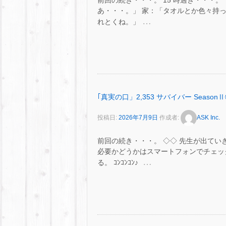
前回の続き・・・。 15 時過ぎ・・・。 
あ・・・。」 家：「タオルとか色々持っ
…
れとくね。」
｢真実の口」2,353 サバイバー SeasonⅡ
投稿日:
2026年7月9日
作成者:
ASK Inc.
前回の続き・・・。 ◇◇ 先生が出てい
必要かどうかはスマートフォンでチェッ
…
る。 ｺﾝｺﾝｺﾝ♪