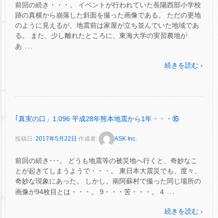
前回の続き・・・。 イベントが行われていた長陽西部小学校
跡の真横から崩落した斜面を撮った画像である。 ただの更地
のように見えるが、地震前は家屋が立ち並んでいた地域であ
る。 また、少し離れたところに、東海大学の実習農地が
…
あ
続きを読む ›
｢真実の口」1,096 平成28年熊本地震から1年・・・⑯
投稿日:
2017年5月22日
作成者:
ASK Inc.
前回の続き･･･。 どうも地震等の被災地へ行くと、奇妙なこ
とが起きてしまうようで・・・。 東日本大震災でも、度々、
奇妙な現象にあった。 しかし、南阿蘇村で撮った同じ場所の
…
画像が94枚目とは・・・。 9・・・苦・・・。 4
続きを読む ›