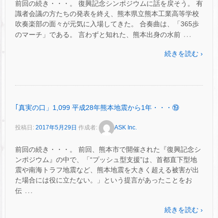
前回の続き・・・。 復興記念シンポジウムに話を戻そう。 有
識者会議の方たちの発表を終え、熊本県立熊本工業高等学校
吹奏楽部の面々が元気に入場してきた。 合奏曲は、「365歩
…
のマーチ」である。 言わずと知れた、熊本出身の水前
続きを読む ›
｢真実の口」1,099 平成28年熊本地震から1年・・・⑲
投稿日:
2017年5月29日
作成者:
ASK Inc.
前回の続き・・・。 前回、熊本市で開催された『復興記念シ
ンポジウム』の中で、「“プッシュ型支援”は、首都直下型地
震や南海トラフ地震など、熊本地震を大きく超える被害が出
た場合には役に立たない。」という提言があったことをお
…
伝
続きを読む ›