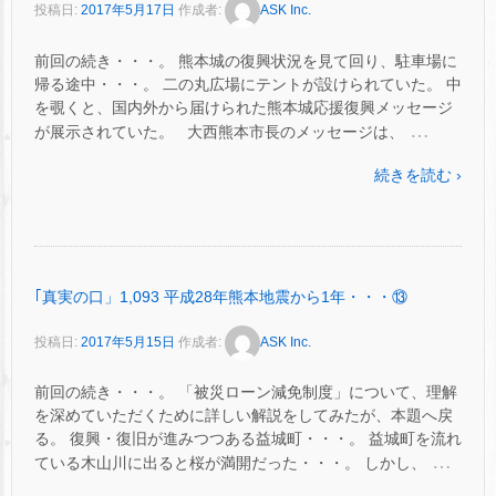
投稿日:
2017年5月17日
作成者:
ASK Inc.
前回の続き・・・。 熊本城の復興状況を見て回り、駐車場に
帰る途中・・・。 二の丸広場にテントが設けられていた。 中
を覗くと、国内外から届けられた熊本城応援復興メッセージ
…
が展示されていた。 大西熊本市長のメッセージは、
続きを読む ›
｢真実の口」1,093 平成28年熊本地震から1年・・・⑬
投稿日:
2017年5月15日
作成者:
ASK Inc.
前回の続き・・・。 「被災ローン減免制度」について、理解
を深めていただくために詳しい解説をしてみたが、本題へ戻
る。 復興・復旧が進みつつある益城町・・・。 益城町を流れ
…
ている木山川に出ると桜が満開だった・・・。 しかし、