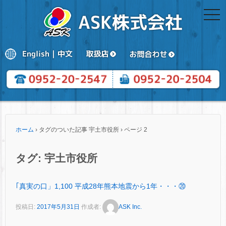
togg
navi
ホーム
›
タグのついた記事 宇土市役所
›
ページ 2
タグ:
宇土市役所
｢真実の口」1,100 平成28年熊本地震から1年・・・⑳
投稿日:
2017年5月31日
作成者:
ASK Inc.