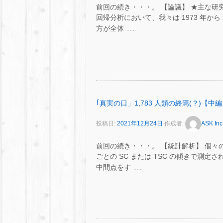
前回の続き・・・。 【論議】 ★主な研
回帰分析において、我々は 1973 年から 
…
方が全体
｢真実の口」1,783 人類の終焉(？)【中
投稿日:
2021年12月24日
作成者:
ASK Inc
前回の続き・・・。 【統計解析】 個々の
ごとの SC または TSC の傾きで測
…
中間点をす