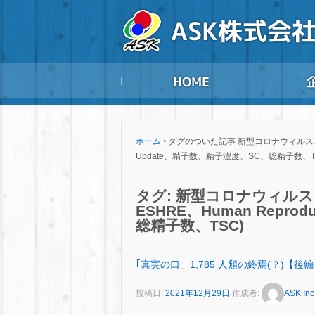
ホーム
›
タグのついた記事 新型コロナウィルス、COV
Update、精子数、精子濃度、SC、総精子数、T
タグ:
新型コロナウィルス、
ESHRE、Human Repro
総精子数、TSC)
｢真実の口」1,785 人類の終焉(？)【後
投稿日:
2021年12月29日
作成者:
ASK Inc